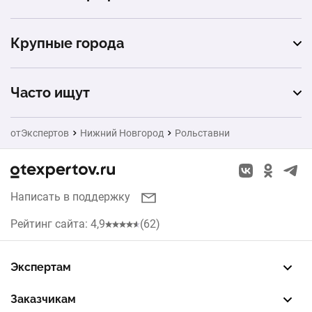
гараж
Doorhan
пенонаполненный
Крупные города
антивандальный
Москва
решетчатый
Часто ищут
Санкт-Петербург
Ворота
отЭкспертов
Нижний Новгород
Рольставни
Екатеринбург
Натяжные потолки
Новосибирск
Заборы
Написать в поддержку
Уфа
Окна
Рейтинг сайта: 4,9
(62)
Самара
Кухни
Воронеж
Экспертам
Жалюзи
Зарегистрировать профиль
Восстановить доступ
FREE — бесплатный тариф
EXP — платный тариф
LEAD — оплата за звонки
Краснодар
Заказчикам