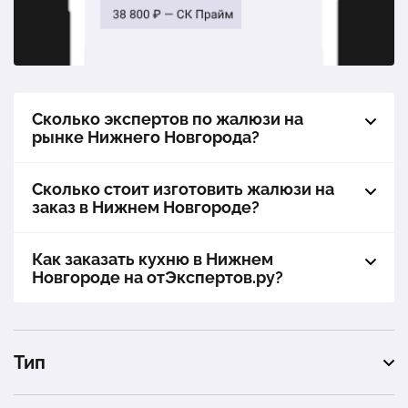
Деревянные горизонтальные жалюзи 200х500 мм
1 шт.
10 993 ₽
Вертикальные тканевые жалюзи 200х500 мм
Сколько экспертов по жалюзи на
рынке Нижнего Новгорода?
1 шт.
1 568 ₽
Сколько стоит изготовить жалюзи на
Жалюзи горизонтальные алюминиевые
заказ в Нижнем Новгороде?
1 шт.
1 700 ₽
Как заказать кухню в Нижнем
Рулонные шторы BlackOut 400х500 мм
Новгороде на отЭкспертов.ру?
1 шт.
2 775 ₽
Жалюзи плиссе 500х500 мм
Тип
1 шт.
7 463 ₽
вертикальные