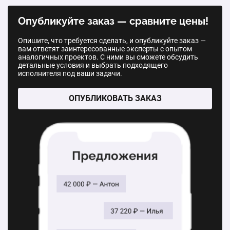
Автоматические жалюзи
Нитяные жалюзи
Опубликуйте заказ — сравните цены!
1 шт.
9 840 ₽
1 шт.
450 ₽
Опишите, что требуется сделать, и опубликуйте заказ —
вам ответят заинтересованные эксперты с опытом
Бамбуковые жалюзи
Плиссе жалюзи
аналогичных проектов. С ними вы сможете обсудить
детальные условия и выбрать подходящего
1 шт.
10 000 ₽
исполнителя под ваши задачи.
1 шт.
4 440 ₽
Фотожалюзи на окна
ОПУБЛИКОВАТЬ ЗАКАЗ
Фотожалюзи
1 шт.
2 500 ₽
1 шт.
4 500 ₽
Мультифактурные жалюзи
Рулонные жалюзи MINI 100х50 мм
1 шт.
3 600 ₽
1 шт.
1 130 ₽
Рулонные жалюзи 400х500 мм
Стоимость установки одного изделия
1 шт.
1 815 ₽
1 шт.
400 ₽