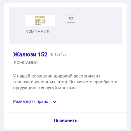
Вертикальные жалюзи тканевые
1 шт.
950 ₽
Вертикальные жалюзи пластиковые
КОМПАНИЯ
1 шт.
1 800 ₽
Жалюзи 152
ID 189400
Рулонные шторы мини
КОМПАНИЯ
1 шт.
900 ₽
У нашей компании широкий ассортимент
жалюзи и рулонных штор. Вы можете приобрести
Рулонные шторы Uni (кассетные)
продукцию с услугой монтажа.
1 шт.
2 400 ₽
Развернуть прайс
Рулонные шторы Uni (зебра)
Услуга из прайс-листа / Ед. изм. / Цена
Позвонить
1 шт.
2 800 ₽