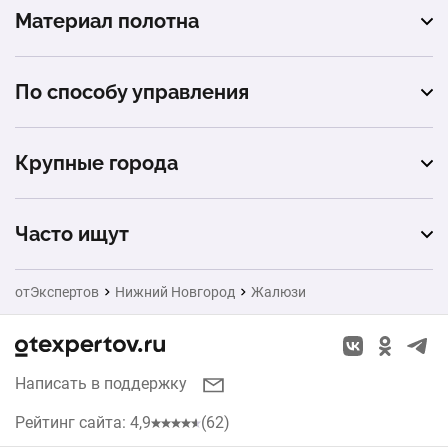
Материал полотна
горизонтальные
тканевые
рулонные
По способу управления
алюминиевые
плиссе
автоматическое
деревянные
Крупные города
ручное
бамбуковые
Москва
Часто ищут
пластиковые
Санкт-Петербург
Ворота
нитяные
отЭкспертов
Нижний Новгород
Жалюзи
Новосибирск
Натяжные потолки
Казань
Заборы
Написать в поддержку
Красноярск
Окна
Рейтинг сайта: 4,9
(62)
Челябинск