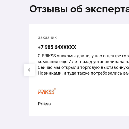
Отзывы об эксперт
Заказчик
+7 985 64ХХХХХ
С PRIKSS знакомы давно, у нас в центре го
ые. 1
компания еще 7 лет назад устанавливала 
. Как
Сейчас мы открыли торговую выставочную
ниями
Новинками, и туда также потребовались в
откатного типа и…
Prikss
2025 г.