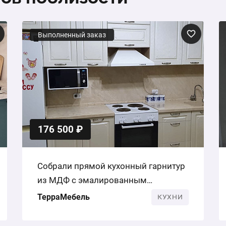
Выполненный заказ
176 500 ₽
Собрали прямой кухонный гарнитур
из МДФ с эмалированным
покрытием для молодой семьи
ТерраМебель
КУХНИ