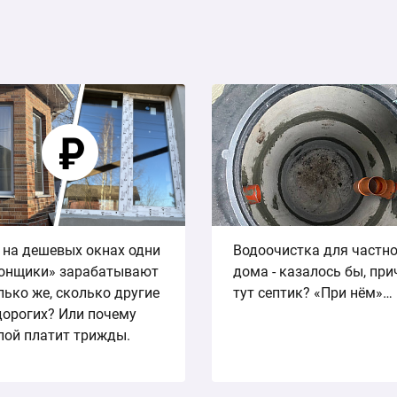
 на дешевых окнах одни
Водоочистка для частн
онщики» зарабатывают
дома - казалось бы, пр
лько же, сколько другие
тут септик? «При нём»…
дорогих? Или почему
пой платит трижды.