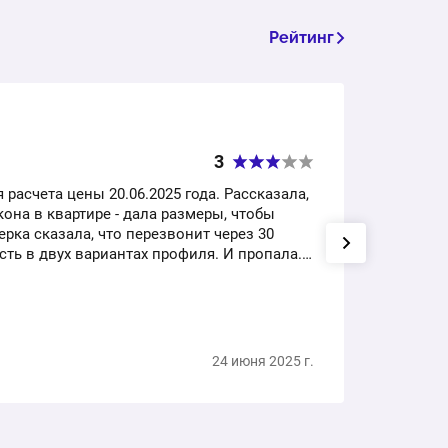
Рейтинг
Заказ
3
+7 9
расчета цены 20.06.2025 года. Рассказала,
Заказ
кона в квартире - дала размеры, чтобы
Остан
рка сказала, что перезвонит через 30
одина
ть в двух вариантах профиля. И пропала.
подсо
полно
Нима
24 июня 2025 г.