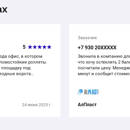
ах
Заказчик
5
+7 930 20ХХХХХ
рода офис, в котором
Звонила в компанию для 
вломостойкие роллеты.
что хочу остеклить 2 бал
 площадку под
посчитали цену. Менедже
ъездные ворота
минут и сообщит стоимос
Уже…
АлПласт
24 июня 2025 г.