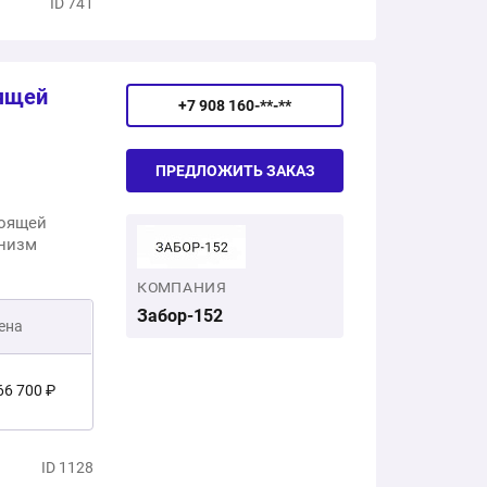
ID 741
оящей
+7 908 160-**-**
ПРЕДЛОЖИТЬ ЗАКАЗ
тоящей
анизм
КОМПАНИЯ
Забор-152
ена
66 700 ₽
есплатно
ID 1128