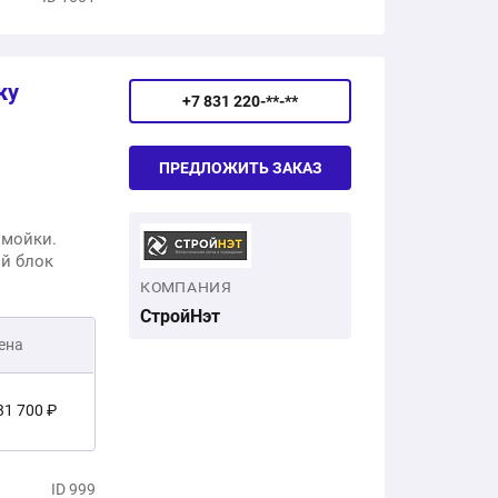
93 000 ₽
ку
+7 831 220-**-**
ПРЕДЛОЖИТЬ ЗАКАЗ
омойки.
ий блок
КОМПАНИЯ
СтройНэт
ена
31 700 ₽
0 200 ₽
ID 999