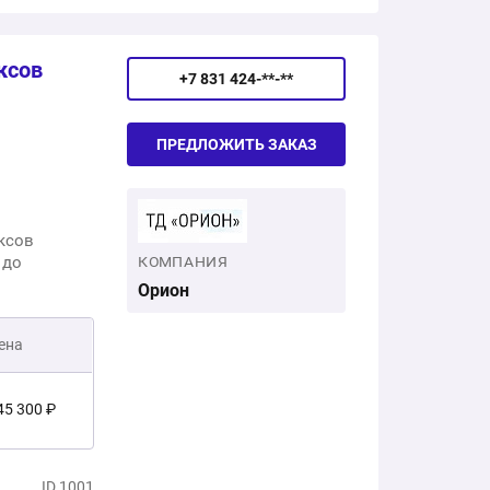
ксов
+7 831 424-**-**
ПРЕДЛОЖИТЬ ЗАКАЗ
ксов
 до
КОМПАНИЯ
Орион
ена
45 300 ₽
7 700 ₽
ID 1001