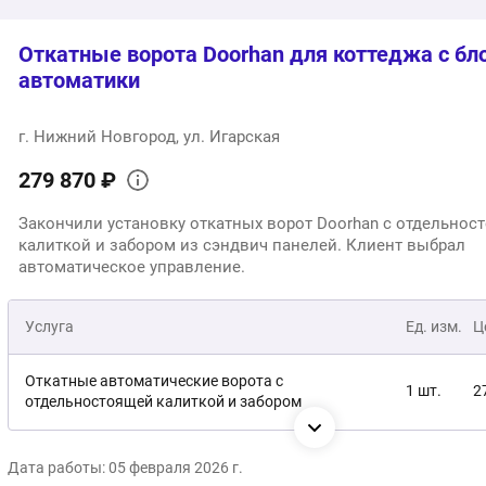
1
Общая стоимость:
Откатные ворота Doorhan для коттеджа с бл
автоматики
г. Нижний Новгород, ул. Игарская
279 870 ₽
Закончили установку откатных ворот Doorhan с отдельнос
калиткой и забором из сэндвич панелей. Клиент выбрал
автоматическое управление.
Услуга
Ед. изм.
Ц
Откатные автоматические ворота с
1 шт.
2
отдельностоящей калиткой и забором
Монтаж
1 шт.
б
Дата работы: 05 февраля 2026 г.