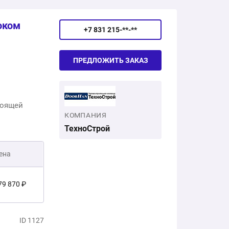
03 200 ₽
оком
+7 831 215-**-**
ПРЕДЛОЖИТЬ ЗАКАЗ
тоящей
КОМПАНИЯ
ТехноСтрой
ена
79 870 ₽
есплатно
ID 1127