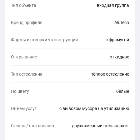
Тип объекта
входная группа
Бренд профиля
Alutech
Формы и створки у конструкций
с фрамугой
Открывание
откидное
Тип остекления
тёплое остекление
По цвету
белые
Объем услуг
с вывозом мусора на утилизацию
Стекло / стеклопакет
двухкамерный стеклопакет