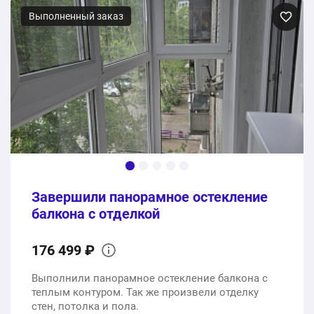
3 створки
Выполненный заказ
1 шт.
69900 ₽
Отделка откосов, подоконников, стен, потолка и пола
1 шт.
84600 ₽
154500 ₽
Общая стоимость:
Завершили панорамное остекление
балкона с отделкой
176 499 ₽
Выполнили панорамное остекление балкона с
теплым контуром. Так же произвели отделку
стен, потолка и пола.