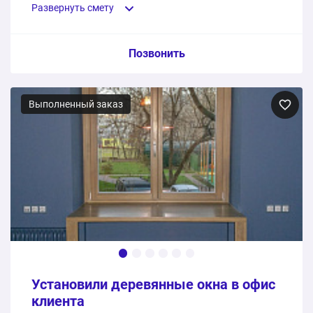
Развернуть смету
Пункт сметы / Ед. изм. / Цена
Позвонить
Деревянные окна из сосны
Выполненный заказ
4 шт.
258900 ₽
Монтаж
1 шт.
0 ₽
258900 ₽
Общая стоимость:
Установили деревянные окна в офис
клиента