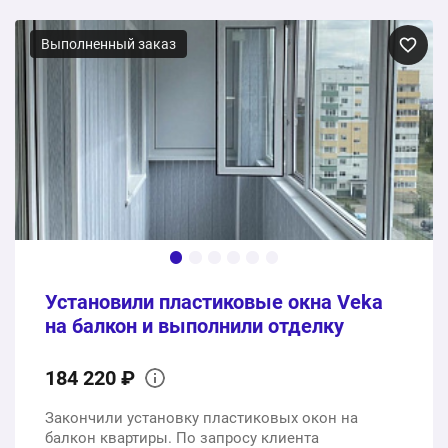
Панорамное остекление двухкамерным
стеклопакетом с закаленным стеклом
Выполненный заказ
1 шт.
2742000 ₽
2742000 ₽
Общая стоимость:
Установили пластиковые окна Veka
на балкон и выполнили отделку
184 220 ₽
Закончили установку пластиковых окон на
балкон квартиры. По запросу клиента