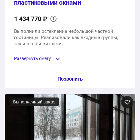
пластиковыми окнами
1 434 770 ₽
Выполнили остекление небольшой частной
гостиницы. Реализовали как входные группы,
так и окна и витражи.
Развернуть смету
Пункт сметы / Ед. изм. / Цена
Позвонить
Пластиковые окна из профиля WHS 72, с
двухкамерным стеклопакетом 40мм, фурнитура
Выполненный заказ
Siegenia
23 шт.
578320 ₽
Эркерное остекление полукруглых ниш