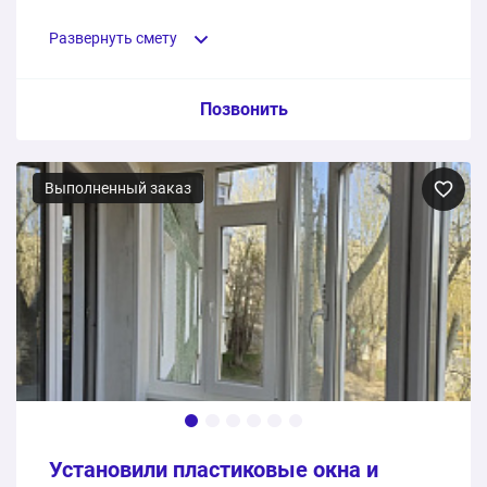
также шкафа, сушилки и произвели работы по
электрике.
Развернуть смету
Пункт сметы / Ед. изм. / Цена
Позвонить
Теплое остекление балкона ПВХ-окнами
Выполненный заказ
1 шт.
88250 ₽
Отделка под ключ со шкафом, теплым полом,
откосами, подоконниками, сушилкой, электрикой
1 шт.
74400 ₽
162650 ₽
Общая стоимость:
Установили пластиковые окна и