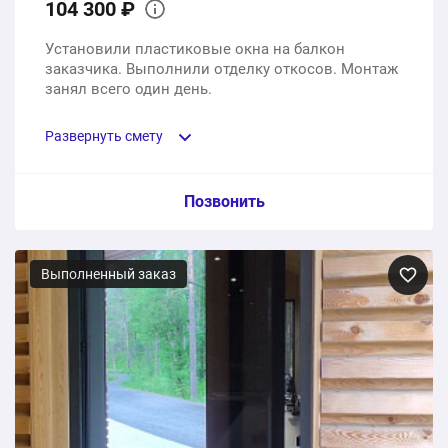
104 300 ₽
Установили пластиковые окна на балкон
заказчика. Выполнили отделку откосов. Монтаж
занял всего один день.
Развернуть смету
Пункт сметы / Ед. изм. / Цена
Позвонить
Пластиковые окна на балкон, установка
подоконника, отделка откосов
Выполненный заказ
1 шт.
104300 ₽
104300 ₽
Общая стоимость: