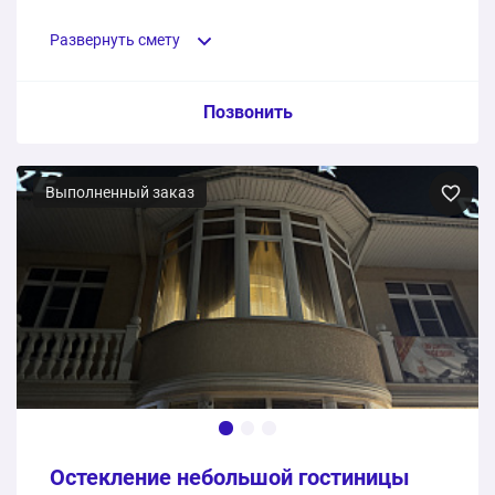
Развернуть смету
Пункт сметы / Ед. изм. / Цена
Позвонить
Пластиковые панорамные теплые окна для балкона
Выполненный заказ
1 шт.
138400 ₽
Отделка полы, стены, потолки
1 шт.
38099 ₽
176499 ₽
Общая стоимость:
Остекление небольшой гостиницы