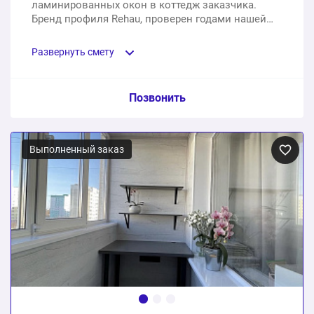
ламинированных окон в коттедж заказчика.
Бренд профиля Rehau, проверен годами нашей
практики.
Развернуть смету
Пункт сметы / Ед. изм. / Цена
Позвонить
Ламинированные ПВХ окна с установкой под ключ
Выполненный заказ
10 шт.
957310 ₽
957310 ₽
Общая стоимость: