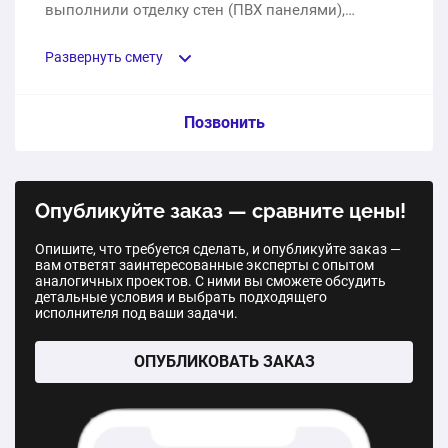
выполнили отделку стен (ПВХ панелями),
потолка и пола.
Развернуть смету
Пункт сметы / Ед. изм. / Цена
Позвонить
Пластиковые окна на балкон
Опубликуйте заказ — сравните цены!
1 шт.
92300 ₽
Опишите, что требуется сделать, и опубликуйте заказ —
вам ответят заинтересованные эксперты с опытом
Отделка стен (пвх панелями), потолка и пола
аналогичных проектов. С ними вы сможете обсудить
детальные условия и выбрать подходящего
1 услуга
59800 ₽
исполнителя под ваши задачи.
Монтаж
ОПУБЛИКОВАТЬ ЗАКАЗ
1 услуга
32120 ₽