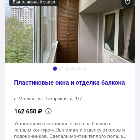
Alutech с заполнением двухкамерным стеклопакетом
Выполненный заказ
42 мм
2 шт.
723000 ₽
Входные группы с открывающими алюминиевыми
дверями, на базе профиля Alutech, с заполнением
двухкамерным стеклопакетом 42 мм
2 шт.
1135000 ₽
Доставка, установка, вывоз мусора
Пластиковые окна и отделка балкона
1 услуга
244000 ₽
г. Москва, ул. Татарская, д. 1/7
2102000 ₽
Общая стоимость:
162 650 ₽
Установили пластиковые окна на балкон с
теплым контуром. Выполнили отделку откосов и
подоконников. Сделали монтаж теплого пола, а