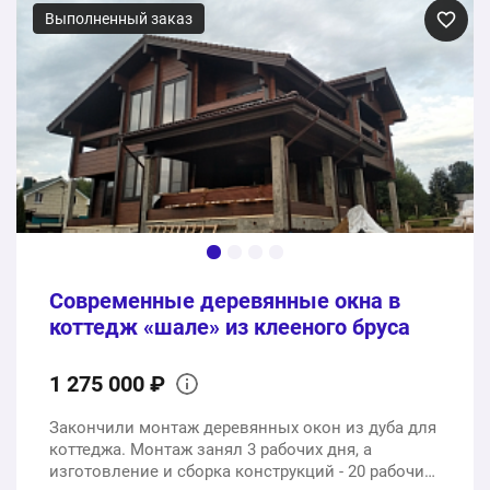
Выполненный заказ
6 шт.
213000 ₽
Входная дверь из теплого алюминия
1 шт.
98000 ₽
Услуги доставки и монтажа под ключ
1 шт.
68000 ₽
Современные деревянные окна в
379000 ₽
Общая стоимость:
коттедж «шале» из клееного бруса
1 275 000 ₽
Закончили монтаж деревянных окон из дуба для
коттеджа. Монтаж занял 3 рабочих дня, а
изготовление и сборка конструкций - 20 рабочих