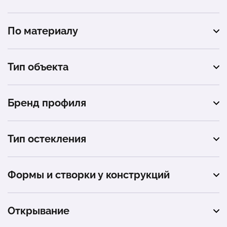
По материалу
пластиковые
Тип объекта
алюминиевые
квартира
деревянные
Бренд профиля
балкон
Rehau
частный дом
Тип остекления
Veka
коттедж
тёплое остекление
Alutech
Формы и створки у конструкций
дача
Provedal
одностворчатые
офис
Открывание
двухстворчатые