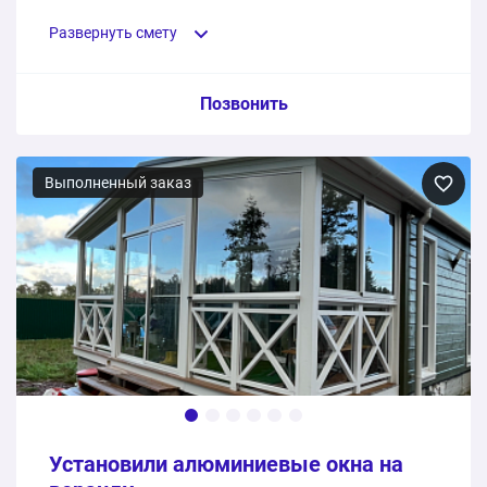
дней.
Развернуть смету
Пункт сметы / Ед. изм. / Цена
Позвонить
Деревянные окна из дуба
Выполненный заказ
17 шт.
1275000 ₽
Монтаж
1 шт.
0 ₽
1275000 ₽
Общая стоимость:
Установили алюминиевые окна на