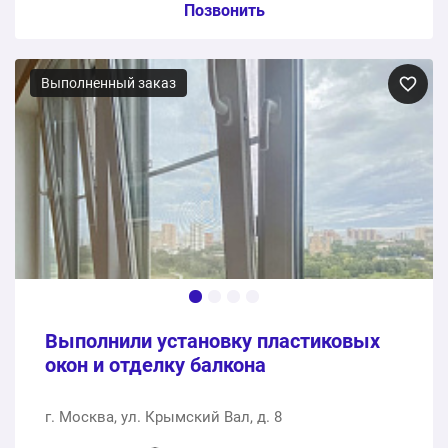
Пункт сметы / Ед. изм. / Цена
Позвонить
Панорамные алюминиевые окна
Выполненный заказ
1 шт.
726000 ₽
726000 ₽
Общая стоимость:
Выполнили установку пластиковых
окон и отделку балкона
г. Москва, ул. Крымский Вал, д. 8