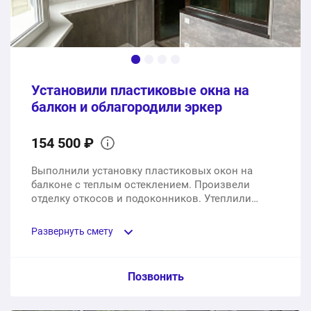
Установили пластиковые окна на
балкон и облагородили эркер
154 500 ₽
Выполнили установку пластиковых окон на
балконе с теплым остеклением. Произвели
отделку откосов и подоконников. Утеплили
эркер и сделали отделку стен, потолка и пола.
Развернуть смету
Пункт сметы / Ед. изм. / Цена
Позвонить
Теплое остекление балкона пластиковыми окнами на