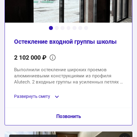
2 шт.
322450 ₽
Остекление входной группы и установка пожарной
двери
Остекление входной группы школы
1 услуга
222000 ₽
2 102 000 ₽
Монтаж под ключ
Выполнили остекление широких проемов
1 услуга
312000 ₽
алюминиевыми конструкциями из профиля
Alutech. 2 входные группы на усиленных петлях и
2 глухих витража.
1434770 ₽
Общая стоимость:
Развернуть смету
Пункт сметы / Ед. изм. / Цена
Позвонить
Глухие алюминиевые конструкции на базе профиля