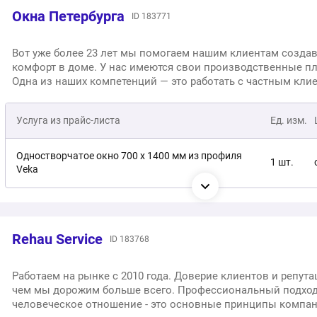
Окна Петербурга
ID 183771
Вот уже более 23 лет мы помогаем нашим клиентам создав
комфорт в доме. У нас имеются свои производственные п
Одна из наших компетенций — это работать с частным кли
Постоянно поддерживаем квалификацию персонала. Пред
гарантию до 7 лет.
Услуга из прайс-листа
Ед. изм.
Одностворчатое окно 700 х 1400 мм из профиля
1 шт.
Veka
Одностворчатое окно 700 х 1400 на базе профиля
1 шт.
Alutech
Rehau Service
ID 183768
Диагностика оконной системы
1 шт.
Работаем на рынке с 2010 года. Доверие клиентов и репутац
Замена стеклопакета или стекла
1 шт.
чем мы дорожим больше всего. Профессиональный подход
человеческое отношение - это основные принципы компани