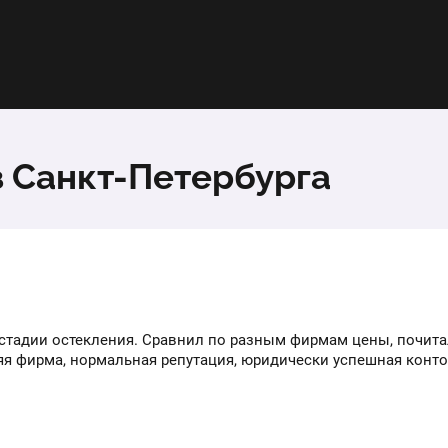
за 1 створку
Установка поворотной створки вместо глухой, 1
1 шт.
створка
з Санкт-Петербурга
стадии остекления. Сравнил по разным фирмам цены, почита
няя фирма, нормальная репутация, юридически успешная конто