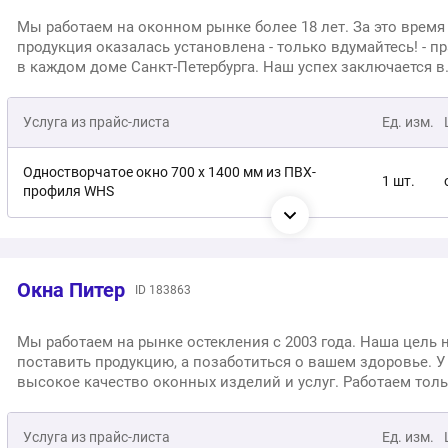
Мы работаем на оконном рынке более 18 лет. За это время
продукция оказалась установлена - только вдумайтесь! - п
в каждом доме Санкт-Петербурга. Наш успех заключается в
совокупности двух факторов: коллектив и прилежность. Д
команда и приятные условия работы позволяют быть до
Услуга из прайс-листа
Ед. изм.
своей работой, а это ещё больше создаёт дружелюбный на
Именно поэтому у нас большой процент повторных
обращений. Предоставляем гарантию на окна - 10 лет.
Одностворчатое окно 700 х 1400 мм из ПВХ-
1 шт.
профиля WHS
Установка пластиковых окон «под ключ» в
1 шт.
панельном доме (услуга без расходников)
Окна Питер
ID 183863
Мы работаем на рынке остекления с 2003 года. Наша цель 
поставить продукцию, а позаботиться о вашем здоровье. У
высокое качество оконных изделий и услуг. Работаем толь
надежными поставщиками комплектующих. Изготавливае
пластиковые окна за 3 дня, любых форм и размеров. Ежег
Услуга из прайс-листа
Ед. изм.
каждый наш сотрудник проходит повышение квалификаци