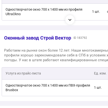
Предлагаем доступные цены за счет отлаженного процесс
производства. Опытные монтажники, со стажем работы бол
Одностворчатое окно 700 х 1400 мм из профиля
1 шт.
установят окна в ваше помещение. Предоставляем гаранти
UltraOkno
- 5 лет, на монтажные работы - 2 года.
Одностворчатое окно 700 х 1800 мм с фрамугой 700
1 шт.
х 500 мм, на базе профиля UltraOkno
Оконный завод Строй Вектор
ID 183792
Одностворчатое окно 700 х 1400 мм с балконной
1 шт.
дверью 700 х 2160 мм (балконный блок)
Работаем на рынке окон более 12 лет. Наши многокамерн
профили хорошо зарекомендовали себя в СПб в условиях 
погоды. У нас в штате работают квалифицированные специ
также выстроена система контроля и проверки качества. 
установки окон нашими мастерами вы можете быть уверен
Услуга из прайс-листа
Ед. изм.
что оградите себя от проблем, связанных с герметичностью
продуванием и шумоизоляцией. Предоставляем гарантию н
лет, на монтаж - 2 года.
Одностворчатое окно 700 х 1400 мм из ПВХ-профиля
1 шт.
Brusbox