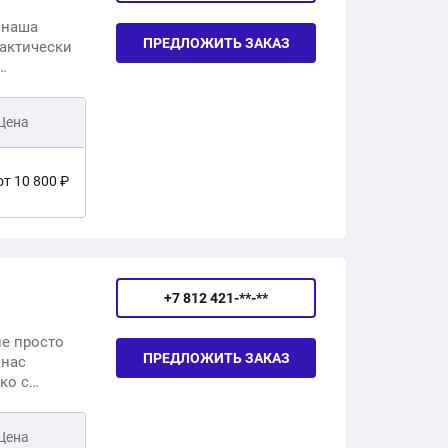
 наша
ПРЕДЛОЖИТЬ ЗАКАЗ
рактически
ружная
вольными
Цена
строй.
от 10 800 ₽
от 6 000 ₽
+7 812 421-**-**
не просто
ПРЕДЛОЖИТЬ ЗАКАЗ
 нас
ко с
м
одно
Цена
и.