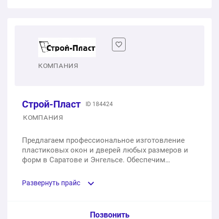
Двухстворчатое пластиковое окно
1 шт.
от 6 276 ₽
Двухстворчатое пластиковое окно с балконной
КОМПАНИЯ
дверью
1 шт.
от 10 054 ₽
Строй-Пласт
ID 184424
КОМПАНИЯ
Предлагаем профессиональное изготовление
пластиковых окон и дверей любых размеров и
форм в Саратове и Энгельсе. Обеспечим
доставку, монтаж и установку ПВХ окон для
частных домов, квартир, офисов, а также
Развернуть прайс
общественных и производственных зданий.
Услуга из прайс-листа / Ед. изм. / Цена
Позвонить