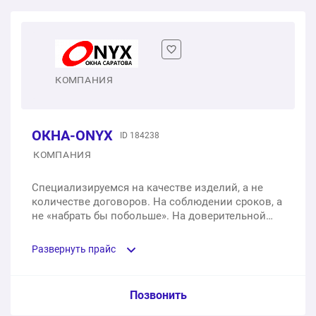
Двухстворчатое пластиковое окно
1 шт.
от 14 000 ₽
Двухстворчатое пластиковое окно с балконной
КОМПАНИЯ
дверью
1 шт.
от 19 500 ₽
ОКНА-ONYX
ID 184238
КОМПАНИЯ
Специализируемся на качестве изделий, а не
количестве договоров. На соблюдении сроков, а
не «набрать бы побольше». На доверительной
работе на клиентов, с официальными
гарантиями и с фокусом на долгосрочное
Развернуть прайс
сотрудничество и рекомендации.
Услуга из прайс-листа / Ед. изм. / Цена
Позвонить