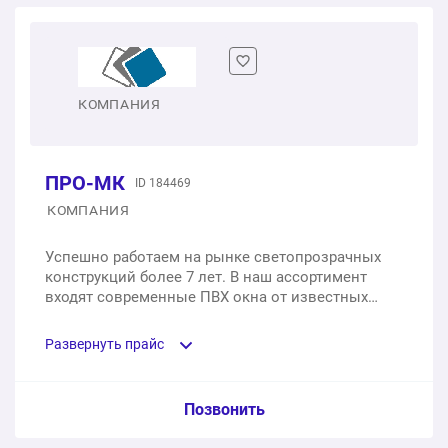
КОМПАНИЯ
ПРО-МК
ID 184469
КОМПАНИЯ
Успешно работаем на рынке светопрозрачных
конструкций более 7 лет. В наш ассортимент
входят современные ПВХ окна от известных
профильных систем Rehau, Grain и Funke. Наши
изделия комплектуются надежной фурнитурой
Развернуть прайс
Siegenia или Vorne и могут быть дополнены
системами безопасности, москитными сетками и
другими элементами. Мы тщательно
Услуга из прайс-листа / Ед. изм. / Цена
Позвонить
контролируем качество на всех этапах — от
закупки материалов до установки на объекте.