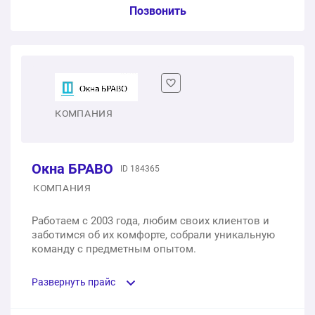
Услуга из прайс-листа / Ед. изм. / Цена
Позвонить
Установка окон под ключ
1 шт.
от 3 000 ₽
Вывоз окна после демонтажа
КОМПАНИЯ
1 шт.
от 3 000 ₽
Окна БРАВО
ID 184365
Диагностика оконной системы
КОМПАНИЯ
1 шт.
бесплатно
Работаем с 2003 года, любим своих клиентов и
заботимся об их комфорте, собрали уникальную
Замена стеклопакета
команду с предметным опытом.
1 шт.
от 3 000 ₽
Развернуть прайс
Замена на энергосберегающий стеклопакет