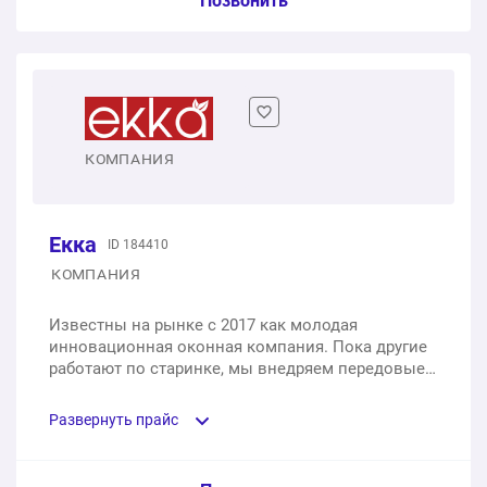
Позвонить
Двухстворчатое пластиковое окно
1 шт.
от 7 500 ₽
Двухстворчатое пластиковое окно с балконной
КОМПАНИЯ
дверью
1 шт.
от 10 000 ₽
Екка
ID 184410
КОМПАНИЯ
Известны на рынке с 2017 как молодая
инновационная оконная компания. Пока другие
работают по старинке, мы внедряем передовые
методы изготовления и менеджмента для
достижения поставленных клиентами целей.
Развернуть прайс
Отличительная черта - соблюдение сроков и
реальные гарантии от реального юрлица.
Изготавливаем конструкции на базе