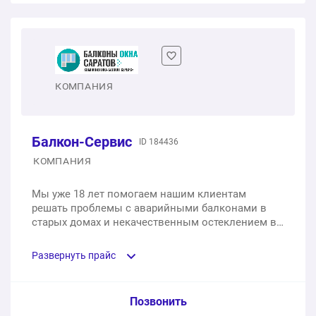
Двухстворчатое пластиковое окно
1 шт.
от 8 820 ₽
Двухстворчатое пластиковое окно с балконной
КОМПАНИЯ
дверью
1 шт.
от 15 615 ₽
Балкон-Сервис
ID 184436
КОМПАНИЯ
Мы уже 18 лет помогаем нашим клиентам
решать проблемы с аварийными балконами в
старых домах и некачественным остеклением в
новостройках Саратовской, Энгельса, Пензы и
Волгограда. Одной из наиболее
Развернуть прайс
распространенных проблем, с которой
сталкиваются наши специалисты, является
износ окон в старых зданиях. Каждый второй
Услуга из прайс-листа / Ед. изм. / Цена
Позвонить
клиент жалуется на сквозняки из окон и