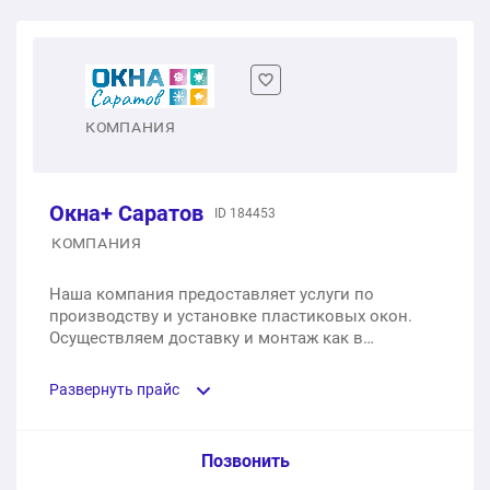
Двухстворчатое пластиковое окно
1 шт.
от 9 000 ₽
Двухстворчатое окно с балконной дверью (сэндвич-
КОМПАНИЯ
панель)
1 шт.
от 17 900 ₽
Окна+ Саратов
ID 184453
КОМПАНИЯ
Двухстворчатое пластиковое окно с балконной
дверью
Наша компания предоставляет услуги по
производству и установке пластиковых окон.
1 шт.
от 24 800 ₽
Осуществляем доставку и монтаж как в
Саратове, так и в области.
Развернуть прайс
Услуга из прайс-листа / Ед. изм. / Цена
Позвонить