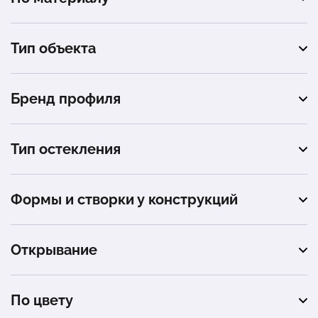
пластиковые
Тип объекта
алюминиевые
квартира
Бренд профиля
балкон
Rehau
частный дом
Тип остекления
Veka
коттедж
тёплое остекление
Формы и створки у конструкций
дача
холодное остекление
одностворчатые
офис
портальное остекление
Открывание
трехстворчатые
торговый центр
панорамное остекление
глухое
балконные блоки (дверь + окно)
По цвету
магазин
распашное (поворотное)