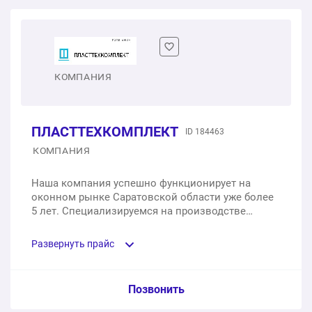
Двухстворчатое пластиковое окно
1 шт.
от 13 000 ₽
КОМПАНИЯ
ПЛАСТТЕХКОМПЛЕКТ
ID 184463
КОМПАНИЯ
Наша компания успешно функционирует на
оконном рынке Саратовской области уже более
5 лет. Специализируемся на производстве
пластиковых окон из профильных систем Rehau
и Brusbox.
Развернуть прайс
Услуга из прайс-листа / Ед. изм. / Цена
Позвонить