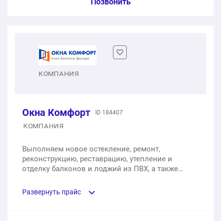
Услуга из прайс-листа / Ед. изм. / Цена
Позвонить
профильных систем Plafen и Rehau.
Двухстворчатое пластиковое окно
1 шт.
от 7 900 ₽
Двухстворчатое пластиковое окно с балконной
КОМПАНИЯ
дверью
1 шт.
от 12 200 ₽
Окна Комфорт
ID 184407
КОМПАНИЯ
Выполняем новое остекление, ремонт,
реконструкцию, реставрацию, утепление и
отделку балконов и лоджий из ПВХ, а также
любые задачи по алюминию. На рынке 15 лет.
Работаем на базе профилей Plafen, REHAU,
Развернуть прайс
Brusbox.