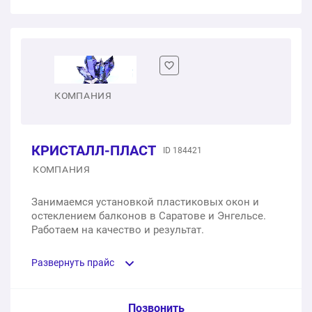
Диагностика оконной системы
1 шт.
от 300 ₽
Замена стеклопакета
КОМПАНИЯ
1 шт.
от 2 500 ₽
КРИСТАЛЛ-ПЛАСТ
ID 184421
Замена уплотнителя
КОМПАНИЯ
1 шт.
от 100 ₽
Занимаемся установкой пластиковых окон и
остеклением балконов в Саратове и Энгельсе.
Замена однокамерного стеклопакета
Работаем на качество и результат.
1 шт.
от 2 500 ₽
Развернуть прайс
Замена двухкамерного стеклопакета
Услуга из прайс-листа / Ед. изм. / Цена
Позвонить