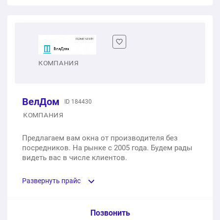
Двухстворчатое пластиковое окно
1 шт.
от 7 500 ₽
Двухстворчатое пластиковое окно с балконной
КОМПАНИЯ
дверью
1 шт.
от 14 500 ₽
ВелДом
ID 184430
КОМПАНИЯ
Предлагаем вам окна от производителя без
посредников. На рынке с 2005 года. Будем рады
видеть вас в числе клиентов.
Развернуть прайс
Услуга из прайс-листа / Ед. изм. / Цена
Позвонить