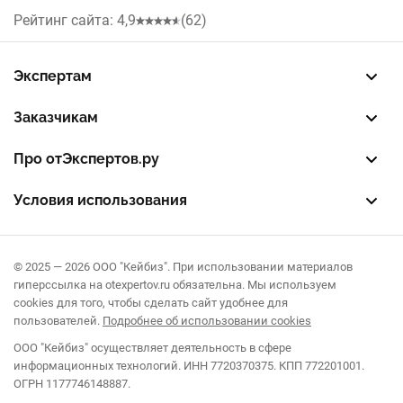
Окна
Рейтинг сайта: 4,9
(62)
Уфа
Кухни
Самара
Экспертам
Жалюзи
Зарегистрировать профиль
Восстановить доступ
FREE — бесплатный тариф
EXP — платный тариф
LEAD — оплата за звонки
Воронеж
Заказчикам
Септики
Разместить заказ
Опубликовать отзыв об эксперте
Правила публикации отзывов
Правила оценки отзывов
Краснодар
Про отЭкспертов.ру
О проекте
Партнерская программа
Журнал полезностей
Контакты
Саратов
Условия использования
Пользовательское соглашение
Политика конфиденциальности
Правила рекомендаций
© 2025 — 2026 ООО "Кейбиз". При использовании материалов
гиперссылка на otexpertov.ru обязательна. Мы используем
cookies для того, чтобы сделать сайт удобнее для
пользователей.
Подробнее об использовании cookies
ООО "Кейбиз" осуществляет деятельность в сфере
информационных технологий. ИНН 7720370375. КПП 772201001.
ОГРН 1177746148887.