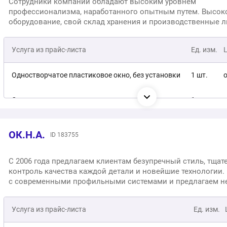
Сотрудники компании обладают высоким уровнем
профессионализма, наработанного опытным путем. Высок
оборудование, свой склад хранения и производственные л
выстроенные процессы - всё это позволяет создавать ПВХ
конструкции разнообразной сложности и цветовых решени
Услуга из прайс-листа
Ед. изм.
Одностворчатое пластиковое окно, без установки
1 шт.
о
Одностворчатое пластиковое окно, с монтажом
1 шт.
о
Монтаж окна
1 шт.
о
ОК.Н.А.
ID 183755
Монтаж балконного блока
1 шт.
о
С 2006 года предлагаем клиентам безупречный стиль, тща
контроль качества каждой детали и новейшие технологии.
Двухстворчатое пластиковое окно, без установки
1 шт.
с современными профильными системами и предлагаем не
там «окошки» или «двери», а решение ваших задач.
Двухстворчатое пластиковое окно, с монтажом
1 шт.
Услуга из прайс-листа
Ед. изм.
Трехстворчатое пластиковое окно, без монтажа
1 шт.