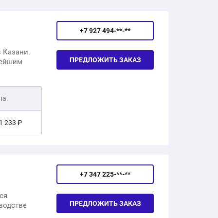
+7 927 494-**-**
 Казани.
ПРЕДЛОЖИТЬ ЗАКАЗ
вейшим
. Можем
вку,
на
платную
1 233 ₽
+7 347 225-**-**
ся
ПРЕДЛОЖИТЬ ЗАКАЗ
зводстве