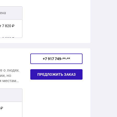
ества.
ена
т 7 820 ₽
т 9 820 ₽
т 12 230 ₽
+7 917 749-**-**
т 15 130 ₽
е о людях.
ПРЕДЛОЖИТЬ ЗАКАЗ
ии, но
м местам
о ней, и
 ₽