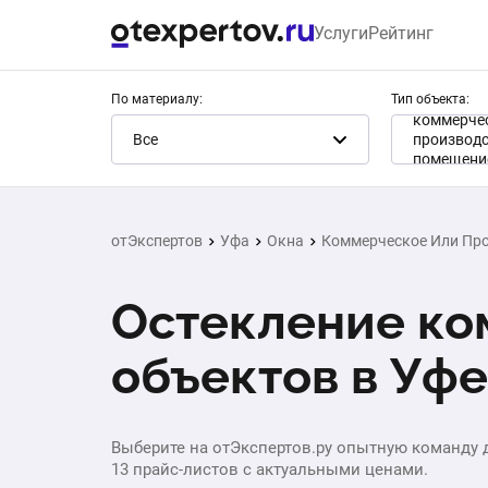
Услуги
Рейтинг
По материалу:
Тип объекта:
коммерче
Все
производ
помещени
отЭкспертов
Уфа
Окна
Коммерческое Или Пр
Остекление ко
объектов в Уфе
Выберите на отЭкспертов.ру опытную команду д
13 прайс-листов с актуальными ценами.