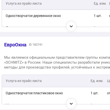
Услуга из прайс-листа
Ед. изм.
Трехстворчатое пластиковое окно с фрамугой
1 шт.
о
Одностворчатое деревянное окно
1 шт.
Двухстворчатое деревянное окно
1 шт.
Остекление лоджии прямое с фрамугой из пластика
1 шт.
ЕвроОкна
ID 183741
Двухстворчатая пластиковая балконная дверь с
1 шт.
фрамугой, горизонтальным импостом и сэндвич-
Мы являемся официальным представителем группы комп
панелью внизу
«SCHMITZ» в России. Наши специалисты разработали уни
методы для производства профилей, устойчивых к экстр
Пластиковая складная система «Гармошка»
1 шт.
климатическим условиям. Мы гордимся нашей продукцией,
успешно прошла необходимые сертификационные испытан
Одностворчатое пластиковое окно
1 шт.
Услуга из прайс-листа
Ед. изм.
Ц
Двухстворчатое пластиковое окно
1 шт.
Одностворчатое пластиковое окно
1 шт.
о
Трехстворчатое пластиковое окно
1 шт.
Монтаж окон
1 шт.
о