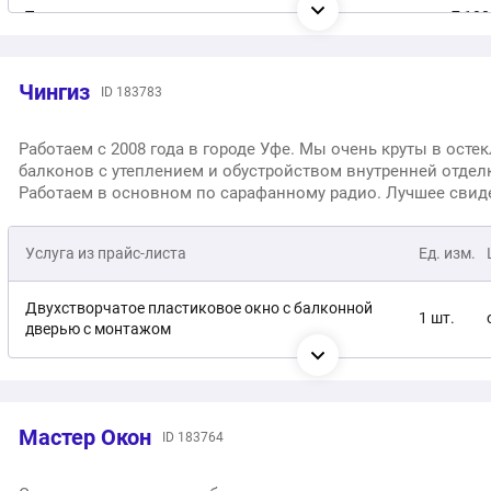
Треугольные окна
1 шт.
от 7 100
Круглые окна
1 шт.
от 8 400
Чингиз
ID 183783
Работаем с 2008 года в городе Уфе. Мы очень круты в осте
балконов с утеплением и обустройством внутренней отдел
Работаем в основном по сарафанному радио. Лучшее свид
- не наши слова, а отзывы дорогих клиентов.
Услуга из прайс-листа
Ед. изм.
Двухстворчатое пластиковое окно с балконной
1 шт.
дверью с монтажом
Одностворчатое пластиковое окно
1 шт.
Мастер Окон
Двухстворчатое пластиковое окно с монтажом
1 шт.
ID 183764
Трехстворчатое пластиковое окно
1 шт.