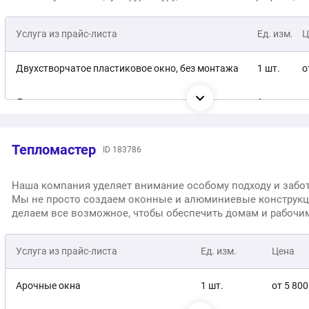
автоматизированные линии, а также двойной контроль кач
Услуга из прайс-листа
Ед. изм.
Ц
Двухстворчатое пластиковое окно, без монтажа
1 шт.
о
Двухстворчатое пластиковое окно, с монтажом
1 шт.
о
Трехстворчатое пластиковое окно, без монтажа
1 шт.
о
Тепломастер
ID 183786
Трехстворчатое пластиковое окно, с монтажом
1 шт.
о
Наша компания уделяет внимание особому подходу и забот
Мы не просто создаем оконные и алюминиевые конструкц
делаем все возможное, чтобы обеспечить домам и рабочи
наших клиентов уют и комфорт. Есть идея? Расскажите нам 
мы предложим конструктивные решения.
Услуга из прайс-листа
Ед. изм.
Цена
Арочные окна
1 шт.
от 5 800