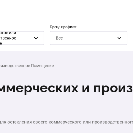
Бренд профиля:
ское или
ственное
Все
е
оизводственное Помещение
ммерческих и прои
ля остекления своего коммерческого или производственного о