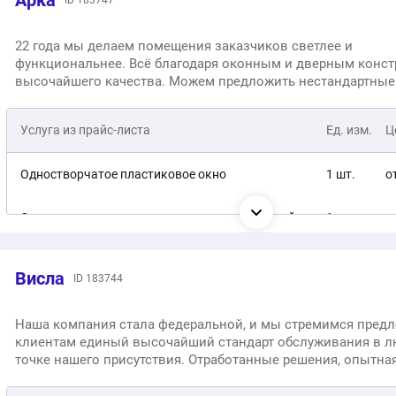
Арка
ID 183747
Двухстворчатое пластиковое окно с фрамугой
1 шт.
о
Двухстворчатое пластиковое окно с балконной
22 года мы делаем помещения заказчиков светлее и
1 шт.
дверью
функциональнее. Всё благодаря оконным и дверным конс
Трехстворчатое пластиковое окно
1 шт.
о
высочайшего качества. Можем предложить нестандартные
быстрое и четкое изготовление конструкций и монтаж гор
Трехстворчатое пластиковое окно с фрамугой
1 шт.
о
лучшего качества, чем предписывает пресловутый ГОСТ.
Услуга из прайс-листа
Ед. изм.
Ц
Одностворчатое пластиковое окно
1 шт.
о
Одностворчатое пластиковое окно с фрамугой
1 шт.
о
Двухстворчатое пластиковое окно
1 шт.
о
Висла
ID 183744
Двухстворчатое пластиковое окно с фрамугой
1 шт.
о
Наша компания стала федеральной, и мы стремимся пред
клиентам единый высочайший стандарт обслуживания в 
Трехстворчатое пластиковое окно
1 шт.
о
точке нашего присутствия. Отработанные решения, опытна
двойной контроль качества - всё для уважаемых нами кли
Пластиковое французское панорамное окно
1 шт.
о