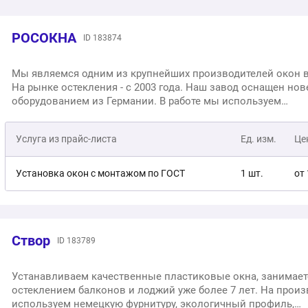
РОСОКНА
ID 183874
Мы являемся одним из крупнейших производителей окон в
На рынке остекления - с 2003 года. Наш завод оснащен но
оборудованием из Германии. В работе мы используем
высококачественные профили Rehau, Salamander, Nordprof
предложить заказчикам выгодные цены, бесплатную доста
Услуга из прайс-листа
Ед. изм.
Це
сервисное обслуживание, персонального менеджера и бес
программу по расчету окон.
Установка окон с монтажом по ГОСТ
1 шт.
от 
Створ
ID 183789
Устанавливаем качественные пластиковые окна, занимает
остеклением балконов и лоджий уже более 7 лет. На прои
используем немецкую фурнитуру, экологичный профиль,