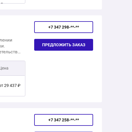
 ₽
 ₽
+7 347 298-**-**
клении
ПРЕДЛОЖИТЬ ЗАКАЗ
ки.
етельство
Цена
от 29 437 ₽
от 6 958 ₽
от 16 716 ₽
+7 347 258-**-**
от 19 874 ₽