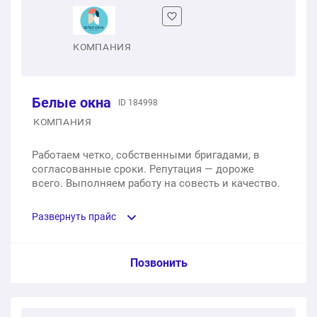
открывание створок: поворотно-откидная правая
1 шт.
от 4 750 ₽
КОМПАНИЯ
Белые окна
ID 184998
КОМПАНИЯ
Работаем четко, собственными бригадами, в
согласованные сроки. Репутация — дороже
всего. Выполняем работу на совесть и качество.
Развернуть прайс
Услуга из прайс-листа / Ед. изм. / Цена
Позвонить
Одностворчатое окно из профиля Melke с
двухкамерным стеклопакетом, 700х1400 мм;