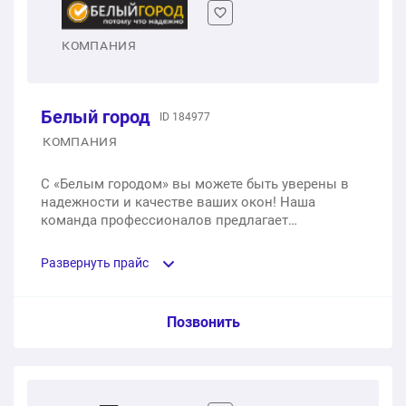
открывание створок: поворотно-откидная правая
1 шт.
от 4 450 ₽
КОМПАНИЯ
Белый город
ID 184977
КОМПАНИЯ
С «Белым городом» вы можете быть уверены в
надежности и качестве ваших окон! Наша
команда профессионалов предлагает
индивидуальные решения для каждого клиента
и конкурентоспособные цены!
Развернуть прайс
Услуга из прайс-листа / Ед. изм. / Цена
Позвонить
Одностворчатое окно из профиля КВЕ с
двухкамерным стеклопакетом, 700х1400 мм;
открывание створок: поворотно-откидная правая