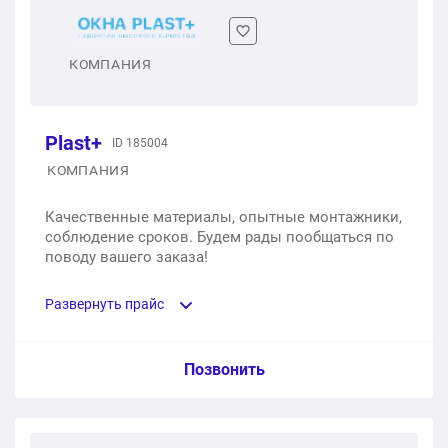
КОМПАНИЯ
Plast+
ID 185004
КОМПАНИЯ
Качественные материалы, опытные монтажники,
соблюдение сроков. Будем рады пообщаться по
поводу вашего заказа!
Развернуть прайс
Услуга из прайс-листа / Ед. изм. / Цена
Позвонить
Одностворчатое окно из профиля Deceuninck с
двухкамерным стеклопакетом, 700х1400 мм, с