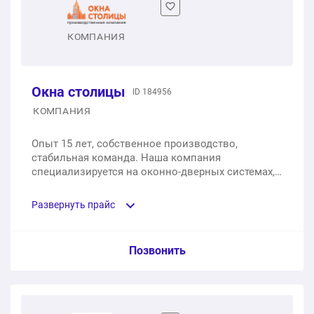
1 шт.
от 3 977 ₽
КОМПАНИЯ
Окна столицы
ID 184956
КОМПАНИЯ
Опыт 15 лет, собственное производство,
стабильная команда. Наша компания
специализируется на оконно-дверных системах,
входных группах, перегородках, дверях,
балконных блоках и фасадном остеклении.
Развернуть прайс
Услуга из прайс-листа / Ед. изм. / Цена
Позвонить
Одностворчатое окно из профиля Татпроф с
двухкамерным стеклопакетом, 700х1400 мм;