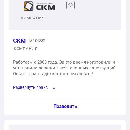
1 шт.
от 11 700 ₽
Демонтаж старых окон
КОМПАНИЯ
1 шт.
от 600 ₽
СКМ
ID 184908
Вывоз окна после демонтажа
КОМПАНИЯ
1 шт.
от 2 000 ₽
Работаем с 2003 года. За это время изготовили и
установили десятки тысяч оконных конструкций.
Диагностика оконной системы
Опыт - гарант адекватного результата!
1 шт.
бесплатно
Развернуть прайс
Замена стеклопакета
Услуга из прайс-листа / Ед. изм. / Цена
Позвонить
1 шт.
от 3 500 ₽
Одностворчатое окно из профиля Proplex с
Замена уплотнителя
двухкамерным стеклопакетом, 700х1400 мм;