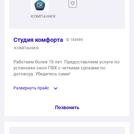
открывание створок: поворотно-откидная правая
1 шт.
от 4 900 ₽
КОМПАНИЯ
Студия комфорта
ID 184989
КОМПАНИЯ
Работаем более 16 лет. Предоставляем услуги по
установке окон ПВХ с четкими сроками по
договору. Убедитесь сами!
Развернуть прайс
Услуга из прайс-листа / Ед. изм. / Цена
Позвонить
Одностворчатое окно из профиля Melke с
двухкамерным стеклопакетом, 700х1400 мм;