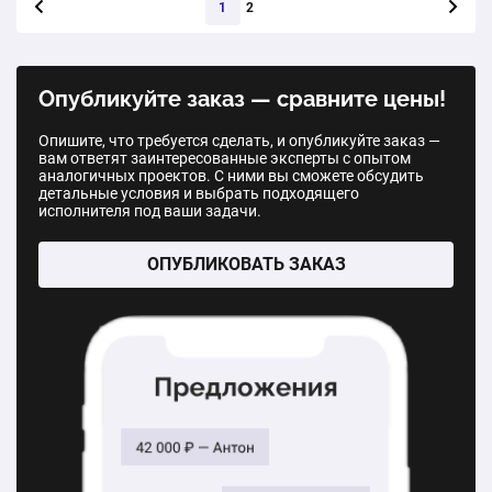
двухкамерным стеклопакетом, 700х1400 мм;
1
2
открывание створок: поворотно-откидная правая
1 шт.
от 3 548 ₽
Опубликуйте заказ — сравните цены!
Одностворчатое окно с фрамугой из профиля VEKA с
Опишите, что требуется сделать, и опубликуйте заказ —
двухкамерным стеклопакетом; окно: 700х1800 мм,
вам ответят заинтересованные эксперты с опытом
аналогичных проектов. С ними вы сможете обсудить
фрамуга: 700х500 мм; открывание створок:
детальные условия и выбрать подходящего
поворотно-откидная левая
исполнителя под ваши задачи.
1 шт.
от 4 789 ₽
ОПУБЛИКОВАТЬ ЗАКАЗ
Складная система «Гармошка» из профиля VEKA с
двухкамерным стеклопакетом, 6000х2360 мм
1 шт.
от 52 560 ₽