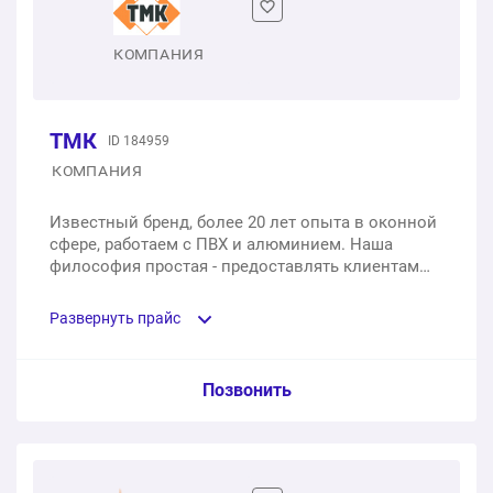
1 шт.
от 5 980 ₽
КОМПАНИЯ
ТМК
ID 184959
КОМПАНИЯ
Известный бренд, более 20 лет опыта в оконной
сфере, работаем с ПВХ и алюминием. Наша
философия простая - предоставлять клиентам
ценовую доступность и высокое качество.
Развернуть прайс
Услуга из прайс-листа / Ед. изм. / Цена
Позвонить
Одностворчатое окно из профиля КВЕ с
двухкамерным стеклопакетом, 700х1400 мм;
открывание створок: поворотно-откидная правая