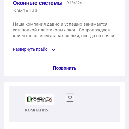
Оконные системы
ID 184124
КОМПАНИЯ
Монтаж
Наша компания давно и успешно занимается
1 шт.
0 ₽
установкой пластиковых окон. Сопровождаем
клиентов на всех этапах сделки, всегда на связи.
377200 ₽
Общая стоимость:
Развернуть прайс
Услуга из прайс-листа / Ед. изм. / Цена
Позвонить
Двухстворчатое пластиковое окно с балконной
дверью
1 шт.
от 10 410 ₽
КОМПАНИЯ
Двухстворчатое пластиковое окно с балконной
дверью, с монтажом