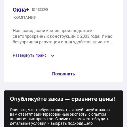
Окна+
ID 183895
КОМПАНИЯ
Наш завод занимается производством
светопрозрачных конструкций с 2003 года. У нас
безупречная репутация и для удобства клиентов
есть представительства в разных городах.
Развернуть прайс
Услуга из прайс-листа / Ед. изм. / Цена
Позвонить
Ламинация ПВХ рамы
Опубликуйте заказ — сравните цены!
1 п.м.
от 850 ₽
Опишите, что требуется сделать, и опубликуйте заказ —
вам ответят заинтересованные эксперты с опытом
аналогичных проектов. С ними вы сможете обсудить
детальные условия и выбрать подходящего