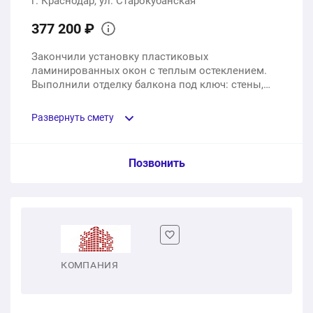
г. Краснодар, ул. Старокубанская
377 200 ₽
Закончили установку пластиковых
ламинированных окон с теплым остеклением.
Выполнили отделку балкона под ключ: стены,
пол, потолок и электрика.
Развернуть смету
Пункт сметы / Ед. изм. / Цена
Позвонить
Пластиковые ламинированные окна с теплым
остеклением
1 шт.
243000 ₽
КОМПАНИЯ
Отделка балкона под ключ
1 шт.
134200 ₽