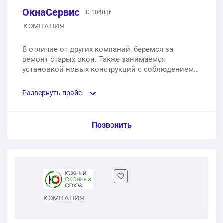
ОкнаСервис
ID 184036
КОМПАНИЯ
В отличие от других компаний, беремся за
ремонт старых окон. Также занимаемся
установкой новых конструкций с соблюдением
стандартов монтажа и гарантией до 5 лет.
Бесплатно осуществляем выезд в любой район
Развернуть прайс
города для оценки задачи.
Услуга из прайс-листа / Ед. изм. / Цена
Позвонить
Замена уплотнителя
1 м2
от 200 ₽
Ремонт пластиковых окон и дверей
КОМПАНИЯ
1 шт.
от 300 ₽