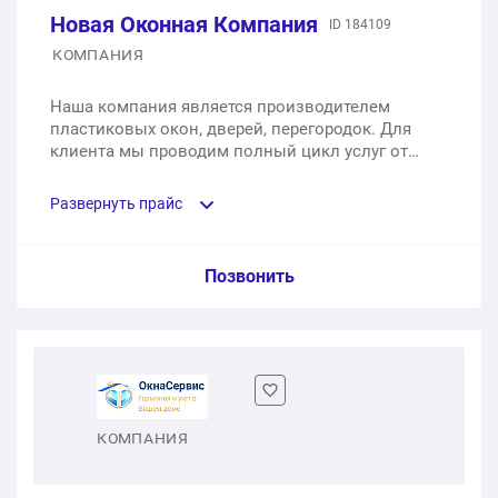
Новая Оконная Компания
1 шт.
от 27 800 ₽
ID 184109
КОМПАНИЯ
Монтаж балконного блока
Наша компания является производителем
пластиковых окон, дверей, перегородок. Для
1 шт.
от 2 800 ₽
клиента мы проводим полный цикл услуг от
проектирования до изготовления, доставки и
Ламинация
монтажа готовых изделий.
Развернуть прайс
1 шт.
от 1 200 ₽
Услуга из прайс-листа / Ед. изм. / Цена
Позвонить
Балконный блок алюминиевый
1 шт.
от 22 000 ₽
Балконный блок пвх
КОМПАНИЯ
1 шт.
от 7 800 ₽