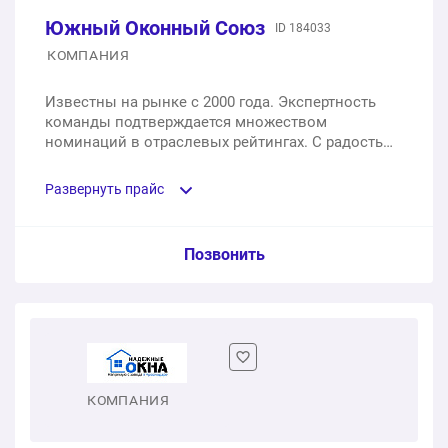
Южный Оконный Союз
ID 184033
Герметизация оконных и балконных швов
КОМПАНИЯ
1 шт.
от 400 ₽
Известны на рынке с 2000 года. Экспертность
команды подтверждается множеством
Ремонт и замена фурнитуры
номинаций в отраслевых рейтингах. С радостью
обсудим ваш заказ и предложим современные
1 шт.
от 300 ₽
решения.
Развернуть прайс
Замена стекол и стеклопакетов
Услуга из прайс-листа / Ед. изм. / Цена
Позвонить
1 шт.
от 500 ₽
Двухстворчатое пластиковое окно с балконной
Установка откосов из сендвич-панелей
дверью
1 шт.
от 500 ₽
1 шт.
от 15 500 ₽
КОМПАНИЯ
Двухстворчатое пластиковое окно с балконной
дверью с монтажом