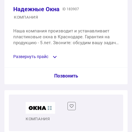
Надежные Окна
1 шт.
ID 183907
от 16 450 ₽
КОМПАНИЯ
Ламинация
Наша компания производит и устанавливает
пластиковые окна в Краснодаре. Гарантия на
1 п.м.
от 1 870 ₽
продукцию - 5 лет. Звоните: обсудим вашу задачу
и предложим современные решения!
Развернуть прайс
Услуга из прайс-листа / Ед. изм. / Цена
Позвонить
Балконный блок
1 шт.
от 25 450 ₽
КОМПАНИЯ