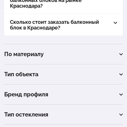
балконных блоков на рынке
Краснодара?
Сколько стоит заказать балконный
блок в Краснодаре?
По материалу
пластиковые
Тип объекта
квартира
Бренд профиля
балкон
Rehau
частный дом
Тип остекления
коттедж
тёплое остекление