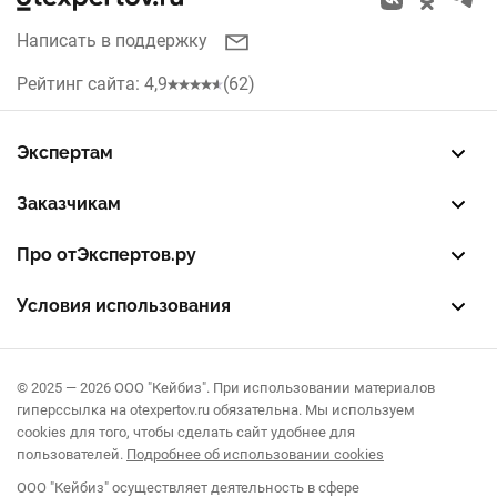
коммерческое или производственное помещение
Красноярск
арочные
Написать в поддержку
Кухни
входная группа
Нижний Новгород
Рейтинг сайта: 4,9
(62)
Рольставни
Челябинск
Жалюзи
Экспертам
Уфа
Зарегистрировать профиль
Восстановить доступ
FREE — бесплатный тариф
EXP — платный тариф
LEAD — оплата за звонки
Септики
Заказчикам
Самара
Разместить заказ
Опубликовать отзыв об эксперте
Правила публикации отзывов
Правила оценки отзывов
Про отЭкспертов.ру
Воронеж
О проекте
Партнерская программа
Журнал полезностей
Контакты
Условия использования
Иркутск
Пользовательское соглашение
Политика конфиденциальности
Правила рекомендаций
Омск
© 2025 — 2026 ООО "Кейбиз". При использовании материалов
гиперссылка на otexpertov.ru обязательна. Мы используем
Пермь
cookies для того, чтобы сделать сайт удобнее для
пользователей.
Подробнее об использовании cookies
Саратов
ООО "Кейбиз" осуществляет деятельность в сфере