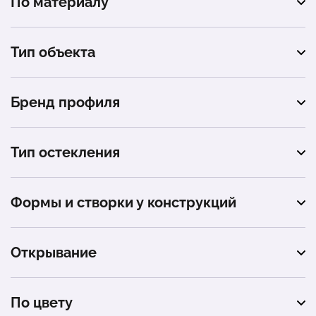
По материалу
пластиковые
Тип объекта
квартира
Бренд профиля
балкон
Rehau
частный дом
Тип остекления
дача
тёплое остекление
Формы и створки у конструкций
офис
портальное остекление
одностворчатые
торговый центр
панорамное остекление
Открывание
двухстворчатые
магазин
глухое
трехстворчатые
По цвету
баня
распашное (поворотное)