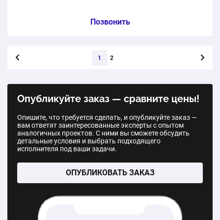
Услуга из прайс-листа / Ед. изм. / Цена
Позвонить
Окно 2 створки Veka Euroline Pro-58 мм
Следующая стра
1
2
1 м2
от 4 112 ₽
Двухстворчатое окно Veka Softline-70 мм
Опубликуйте заказ — сравните цены!
1 м2
от 4 581 ₽
Опишите, что требуется сделать, и опубликуйте заказ —
вам ответят заинтересованные эксперты с опытом
аналогичных проектов. С ними вы сможете обсудить
ПВХ окно 3 створки Veka WHS-60 мм
детальные условия и выбрать подходящего
исполнителя под ваши задачи.
1 м2
от 2 743 ₽
ОПУБЛИКОВАТЬ ЗАКАЗ
ПВХ окно 3 створки Veka WHS-72 мм
1 м2
от 3 730 ₽