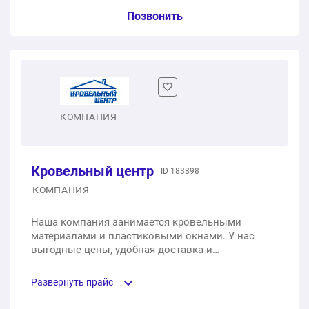
Услуга из прайс-листа / Ед. изм. / Цена
Позвонить
Одностворчатое пластиковое окно
1 шт.
от 3 204 ₽
Одностворчатое пластиковое окно с фрамугой
КОМПАНИЯ
1 шт.
от 4 325 ₽
Кровельный центр
ID 183898
Двухстворчатое пластиковое окно
КОМПАНИЯ
1 шт.
от 5 950 ₽
Наша компания занимается кровельными
материалами и пластиковыми окнами. У нас
Двухстворчатое пластиковое окно с фрамугой
выгодные цены, удобная доставка и
качественное обслуживание.
1 шт.
от 8 650 ₽
Развернуть прайс
Трехстворчатое пластиковое окно