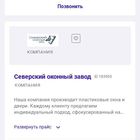
Услуга из прайс-листа / Ед. изм. / Цена
Позвонить
Одностворчатое окно
1 шт.
от 8 970 ₽
Двустворчатое окно
КОМПАНИЯ
1 шт.
от 14 300 ₽
Северский оконный завод
ID 183903
Трехстворчатое окно
КОМПАНИЯ
1 шт.
от 20 290 ₽
Наша компания производит пластиковые окна и
двери. Каждому клиенту предлагаем
индивидуальный подход, сфокусированный на
вашей задаче. Низкие цены и бесплатная
доставка.
Развернуть прайс