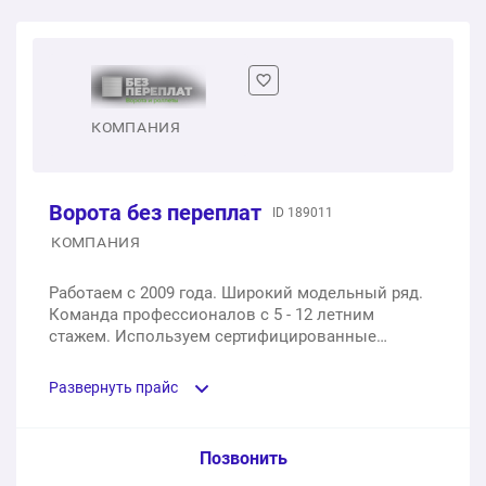
Роллеты на окна 1400 x 1500 mm
1 шт.
12 500 ₽
Роллета на дверь 1000 х 2100 mm
КОМПАНИЯ
1 шт.
14 000 ₽
Ворота без переплат
ID 189011
Роллеты гаражные 2500 x 2200 mm
КОМПАНИЯ
1 шт.
50 500 ₽
Работаем с 2009 года. Широкий модельный ряд.
Команда профессионалов с 5 - 12 летним
стажем. Используем сертифицированные
комплектующие.
Развернуть прайс
Услуга из прайс-листа / Ед. изм. / Цена
Позвонить