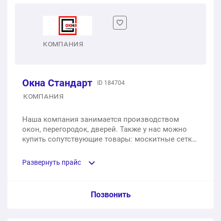
1 шт.
от 8 800 ₽
Двустворчатое окно
КОМПАНИЯ
1 шт.
от 11 900 ₽
Окна Стандарт
ID 184704
Трехстворчатое окно
КОМПАНИЯ
1 шт.
от 15 480 ₽
Наша компания занимается производством
окон, перегородок, дверей. Также у нас можно
купить сопутствующие товары: москитные сетки,
подоконники.
Развернуть прайс
Услуга из прайс-листа / Ед. изм. / Цена
Позвонить
Одностворчатое пластиковое окно