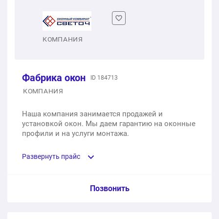
1 шт.
от 2 450 ₽
Двухстворчатое пластиковое окно
КОМПАНИЯ
1 шт.
от 4 550 ₽
Фабрика окон
ID 184713
Трехстворчатое пластиковое окно
КОМПАНИЯ
1 шт.
от 7 350 ₽
Наша компания занимается продажей и
установкой окон. Мы даем гарантию на оконные
профили и на услуги монтажа.
Развернуть прайс
Услуга из прайс-листа / Ед. изм. / Цена
Позвонить
Одностворчатое пластиковое окно