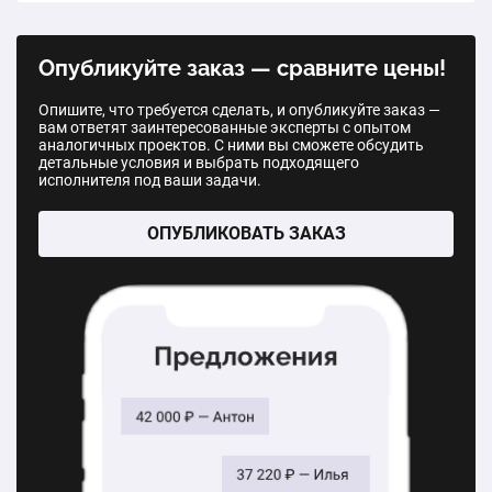
Одностворчатое пластиковое окно
Опубликуйте заказ — сравните цены!
1 шт.
от 6 500 ₽
Опишите, что требуется сделать, и опубликуйте заказ —
вам ответят заинтересованные эксперты с опытом
Двухстворчатое пластиковое окно
аналогичных проектов. С ними вы сможете обсудить
детальные условия и выбрать подходящего
1 шт.
от 11 500 ₽
исполнителя под ваши задачи.
Трехстворчатое пластиковое окно
ОПУБЛИКОВАТЬ ЗАКАЗ
1 шт.
от 16 400 ₽