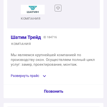
1 шт.
от 3 724 ₽
Двухстворчатое пластиковое окно
КОМПАНИЯ
1 шт.
от 6 916 ₽
Шатим Трейд
ID 184716
Трехстворчатое пластиковое окно
КОМПАНИЯ
1 шт.
от 11 172 ₽
Мы являемся крупнейшей компанией по
производству окон. Осуществляем полный цикл
Трехстворчатое пластиковое окно с фрамугой
услуг: замер, проектирование, монтаж.
1 шт.
от 15 082 ₽
Развернуть прайс
Услуга из прайс-листа / Ед. изм. / Цена
Позвонить
Одностворчатое пластиковое окно