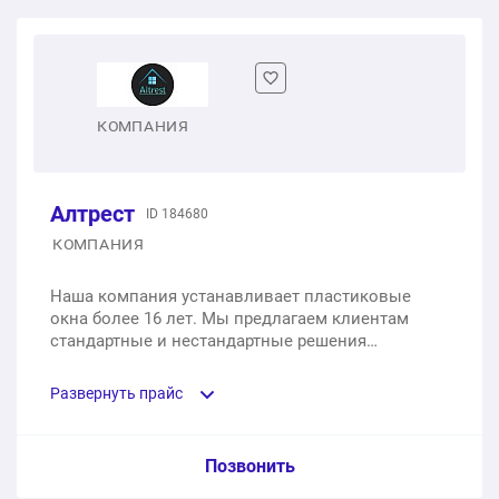
Одностворчатое пластиковое окно
1 шт.
от 2 352 ₽
Двухстворчатое пластиковое окно
КОМПАНИЯ
1 шт.
от 4 368 ₽
Алтрест
ID 184680
Трехстворчатое пластиковое окно
КОМПАНИЯ
1 шт.
от 7 056 ₽
Наша компания устанавливает пластиковые
окна более 16 лет. Мы предлагаем клиентам
стандартные и нестандартные решения
остекления.
Развернуть прайс
Услуга из прайс-листа / Ед. изм. / Цена
Позвонить