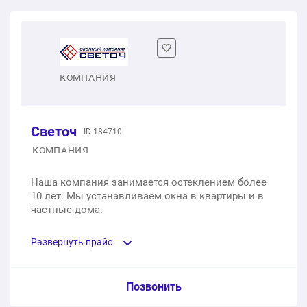
Одностворчатое пластиковое окно
1 шт.
от 7 440 ₽
Двухстворчатое пластиковое окно
КОМПАНИЯ
1 шт.
от 14 080 ₽
Светоч
ID 184710
Двухстворчатое пластиковое окно с фрамугой
КОМПАНИЯ
1 шт.
от 19 845 ₽
Наша компания занимается остеклением более
10 лет. Мы устанавливаем окна в квартиры и в
Трехстворчатое пластиковое окно
частные дома.
1 шт.
от 20 400 ₽
Развернуть прайс
Услуга из прайс-листа / Ед. изм. / Цена
Позвонить