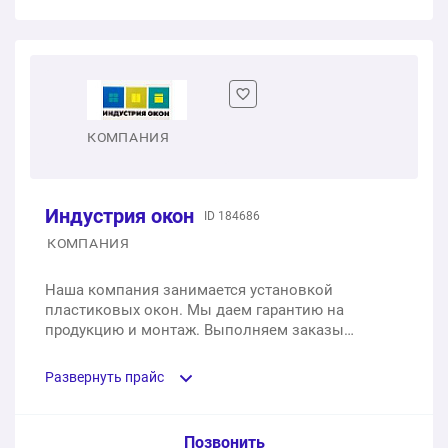
Одностворчатое пластиковое окно
1 шт.
от 2 548 ₽
Двухстворчатое пластиковое окно
КОМПАНИЯ
1 шт.
от 4 732 ₽
Индустрия окон
ID 184686
Одностворчатое пластиковое окно с фрамугой
КОМПАНИЯ
1 шт.
от 5 557 ₽
Наша компания занимается установкой
пластиковых окон. Мы даем гарантию на
Трехстворчатое пластиковое окно
продукцию и монтаж. Выполняем заказы
качественно и в срок.
1 шт.
от 7 644 ₽
Развернуть прайс
Услуга из прайс-листа / Ед. изм. / Цена
Позвонить