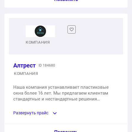
Одностворчатое пластиковое окно
1 шт.
от 2 352 ₽
Двухстворчатое пластиковое окно
КОМПАНИЯ
1 шт.
от 4 368 ₽
Алтрест
ID 184680
Трехстворчатое пластиковое окно
КОМПАНИЯ
1 шт.
от 7 056 ₽
Наша компания устанавливает пластиковые
окна более 16 лет. Мы предлагаем клиентам
стандартные и нестандартные решения
остекления.
Развернуть прайс
Услуга из прайс-листа / Ед. изм. / Цена