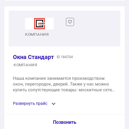
Одностворчатое окно
1 шт.
от 8 800 ₽
Двустворчатое окно
КОМПАНИЯ
1 шт.
от 11 900 ₽
Окна Стандарт
ID 184704
Трехстворчатое окно
КОМПАНИЯ
1 шт.
от 15 480 ₽
Наша компания занимается производством
окон, перегородок, дверей. Также у нас можно
купить сопутствующие товары: москитные сетки,
подоконники.
Развернуть прайс
Услуга из прайс-листа / Ед. изм. / Цена
Позвонить