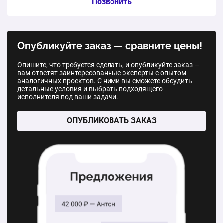
Услуга из прайс-листа / Ед. изм. / Цена
Позвонить
Одностворчатое пластиковое окно
Опубликуйте заказ — сравните цены!
1 шт.
от 6 500 ₽
Опишите, что требуется сделать, и опубликуйте заказ —
вам ответят заинтересованные эксперты с опытом
Двухстворчатое пластиковое окно
аналогичных проектов. С ними вы сможете обсудить
детальные условия и выбрать подходящего
1 шт.
от 11 500 ₽
исполнителя под ваши задачи.
Трехстворчатое пластиковое окно
ОПУБЛИКОВАТЬ ЗАКАЗ
1 шт.
от 16 400 ₽