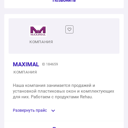
Позвонить
Одностворчатое пластиковое окно
1 шт.
от 4 750 ₽
Двухстворчатое пластиковое окно
КОМПАНИЯ
1 шт.
от 6 850 ₽
MAXIMAL
ID 184659
Трехстворчатое пластиковое окно
КОМПАНИЯ
1 шт.
от 11 000 ₽
Наша компания занимается продажей и
установкой пластиковых окон и комплектующих
для них. Работаем с продуктами Rehau.
Развернуть прайс