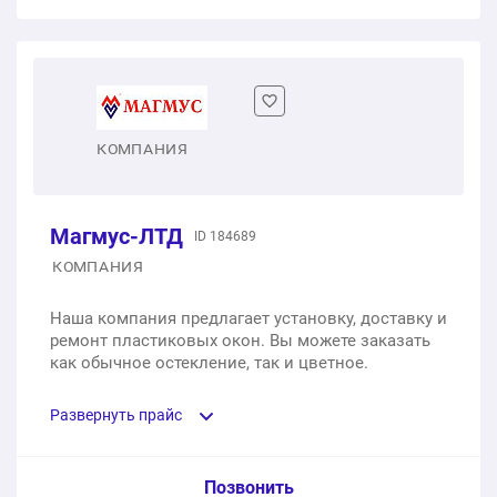
Одностворчатое пластиковое окно с фрамугой
1 шт.
от 5 156 ₽
Двухстворчатое пластиковое окно
КОМПАНИЯ
1 шт.
от 5 800 ₽
Магмус-ЛТД
ID 184689
Пластиковая складная система «Гармошка»
КОМПАНИЯ
1 шт.
от 58 400 ₽
Наша компания предлагает установку, доставку и
ремонт пластиковых окон. Вы можете заказать
как обычное остекление, так и цветное.
Развернуть прайс
Услуга из прайс-листа / Ед. изм. / Цена
Позвонить