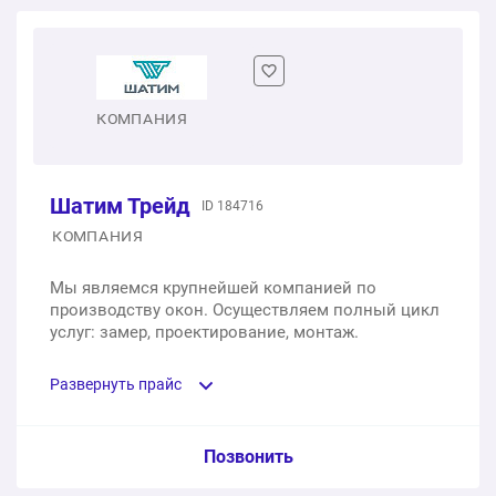
Одностворчатое пластиковое окно
1 шт.
от 3 724 ₽
Двухстворчатое пластиковое окно
КОМПАНИЯ
1 шт.
от 6 916 ₽
Шатим Трейд
ID 184716
Трехстворчатое пластиковое окно
КОМПАНИЯ
1 шт.
от 11 172 ₽
Мы являемся крупнейшей компанией по
производству окон. Осуществляем полный цикл
Трехстворчатое пластиковое окно с фрамугой
услуг: замер, проектирование, монтаж.
1 шт.
от 15 082 ₽
Развернуть прайс
Услуга из прайс-листа / Ед. изм. / Цена
Позвонить