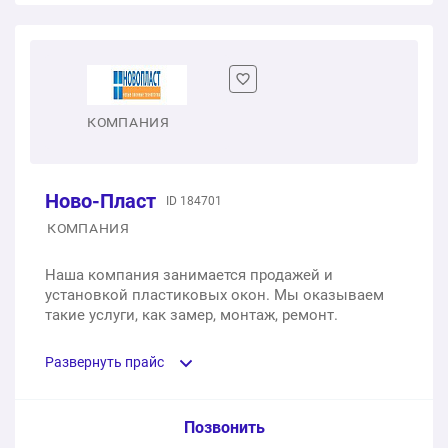
Одностворчатое пластиковое окно
1 шт.
от 3 000 ₽
Двухстворчатое пластиковое окно
КОМПАНИЯ
1 шт.
от 5 900 ₽
Ново-Пласт
ID 184701
Трехстворчатое пластиковое окно
КОМПАНИЯ
1 шт.
от 10 000 ₽
Наша компания занимается продажей и
установкой пластиковых окон. Мы оказываем
такие услуги, как замер, монтаж, ремонт.
Развернуть прайс
Услуга из прайс-листа / Ед. изм. / Цена
Позвонить