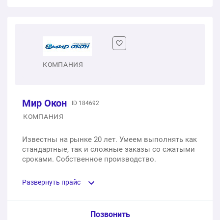
Одностворчатое пластиковое окно
1 шт.
от 3 500 ₽
Двухстворчатое пластиковое окно
КОМПАНИЯ
1 шт.
от 6 500 ₽
Мир Окон
ID 184692
Трехстворчатое пластиковое окно
КОМПАНИЯ
1 шт.
от 10 290 ₽
Известны на рынке 20 лет. Умеем выполнять как
стандартные, так и сложные заказы со сжатыми
сроками. Собственное производство.
Развернуть прайс
Услуга из прайс-листа / Ед. изм. / Цена
Позвонить