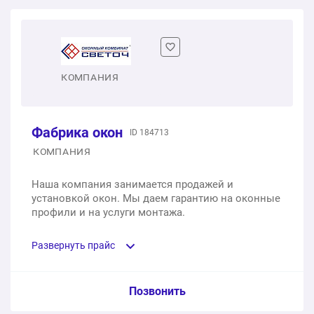
Одностворчатое пластиковое окно
1 шт.
от 2 450 ₽
Двухстворчатое пластиковое окно
КОМПАНИЯ
1 шт.
от 4 550 ₽
Фабрика окон
ID 184713
Трехстворчатое пластиковое окно
КОМПАНИЯ
1 шт.
от 7 350 ₽
Наша компания занимается продажей и
установкой окон. Мы даем гарантию на оконные
профили и на услуги монтажа.
Развернуть прайс
Услуга из прайс-листа / Ед. изм. / Цена
Позвонить