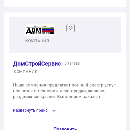
Одностворчатое пластиковое окно
1 шт.
от 3 000 ₽
Двухстворчатое пластиковое окно
КОМПАНИЯ
1 шт.
от 6 000 ₽
ДомСтройСервис
ID 184683
Трехстворчатое пластиковое окно
КОМПАНИЯ
1 шт.
от 9 200 ₽
Наша компания предлагает полный спектр услуг:
все виды остекления, перегородки, жалюзи,
раздвижные крыши. Выполняем заказы в
короткие сроки.
Развернуть прайс
Услуга из прайс-листа / Ед. изм. / Цена
Позвонить