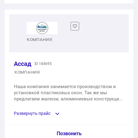
Одностворчатое пластиковое окно
1 шт.
от 1 960 ₽
Двухстворчатое пластиковое окно
КОМПАНИЯ
1 шт.
от 3 640 ₽
Ассад
ID 184695
Трехстворчатое пластиковое окно с фрамугой
КОМПАНИЯ
1 шт.
от 10 716 ₽
Наша компания занимается производством и
установкой пластиковых окон. Так же мы
предлагаем жалюзи, алюминиевые конструкции
и пластиковые двери.
Развернуть прайс
Услуга из прайс-листа / Ед. изм. / Цена
Позвонить