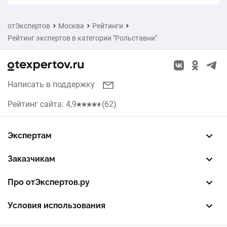
отЭкспертов
Москва
Рейтинги
Рейтинг экспертов в категории "Рольставни"
Написать в поддержку
Рейтинг сайта: 4,9
(62)
Экспертам
Зарегистрировать профиль
Восстановить доступ
FREE — бесплатный тариф
EXP — платный тариф
LEAD — оплата за звонки
Заказчикам
Разместить заказ
Опубликовать отзыв об эксперте
Правила публикации отзывов
Правила оценки отзывов
Про отЭкспертов.ру
О проекте
Партнерская программа
Журнал полезностей
Контакты
Условия использования
Пользовательское соглашение
Политика конфиденциальности
Правила рекомендаций