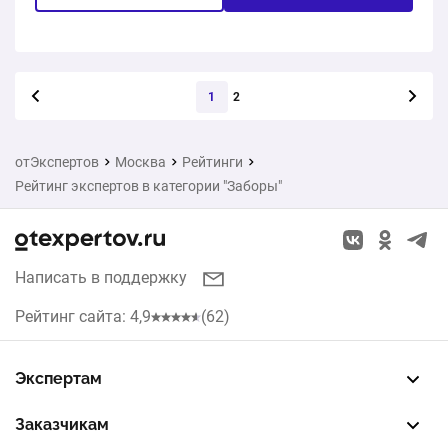
Следующая стра
1
2
отЭкспертов
Москва
Рейтинги
Рейтинг экспертов в категории "Заборы"
Написать в поддержку
Рейтинг сайта: 4,9
(62)
Экспертам
Зарегистрировать профиль
Восстановить доступ
FREE — бесплатный тариф
EXP — платный тариф
LEAD — оплата за звонки
Заказчикам