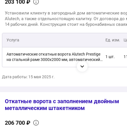
203 100 ₽
Установили клиенту в загородный дом автоматические во
Alutech, а также отдельностоящую калитку. От договора до 
14 рабочих дней. Конструкция стоит на буронабивных сваях
ленточном ростверке, однако эти монолитные и кладочны
выполнялись бригадой заказчика.
Услуга
Ед. изм.
Ц
Автоматические откатные ворота Alutech Prestige
1 шт.
1
на стальной раме 3000х2000 мм, автоматический
привод, заполнение штакетником
Отдельностоящая калитка Alutech 1000х2000мм
1 шт.
5
Дата работы: 15 мая 2025 г.
Монтаж под ключ
1 услуга
3
Откатные ворота с заполнением двойным
2
Общая стоимость:
металлическим штакетником
206 700 ₽