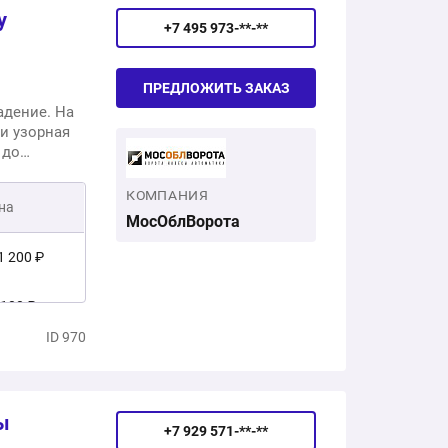
у
+7 495 973-**-**
ПРЕДЛОЖИТЬ ЗАКАЗ
адение. На
и узорная
 до
КОМПАНИЯ
на
МосОблВорота
1 200 ₽
 100 ₽
ID 970
4 300 ₽
ы
+7 929 571-**-**