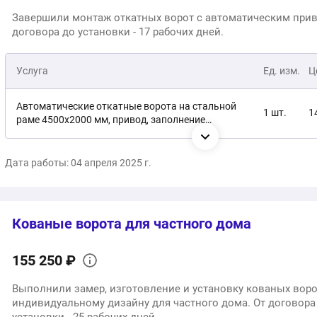
Завершили монтаж откатных ворот с автоматическим прив
договора до установки - 17 рабочих дней.
Услуга
Ед. изм.
Ц
Автоматические откатные ворота на стальной
1 шт.
1
раме 4500х2000 мм, привод, заполнение
штакетником
Отдельностоящая калитка с заполнением
1 шт.
3
Дата работы: 04 апреля 2025 г.
металлическим штакетником
Монтаж под ключ
1 услуга
2
Кованые ворота для частного дома
2
Общая стоимость:
155 250 ₽
Выполнили замер, изготовление и установку кованых воро
индивидуальному дизайну для частного дома. От договора