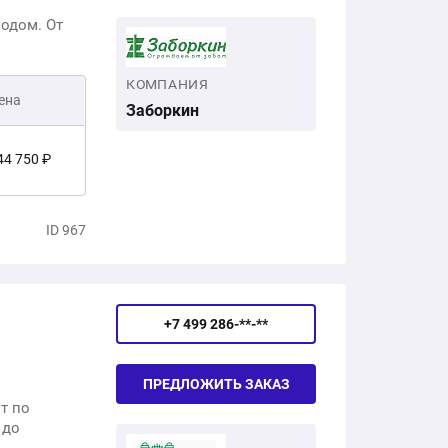
одом. От
КОМПАНИЯ
ена
Заборкин
44 750 ₽
4 200 ₽
ID 967
7 750 ₽
+7 499 286-**-**
06 700 ₽
ПРЕДЛОЖИТЬ ЗАКАЗ
т по
 до