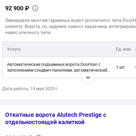
92 900 ₽
Завершили монтаж гаражных ворот роллетного типа Door
клиенту. Ворота, по задумке самого заказчика, интегриров
навес уличного типа.
Услуга
Ед. изм.
Автоматические подъемные ворота DoorHan с
1 шт.
заполнением сэндвич-панелями, автоматический
привод
Монтаж под ключ
1 услуга
Дата работы: 19 мая 2025 г.
Общая стоимость:
Откатные ворота Alutech Prestige с
отдельностоящей калиткой