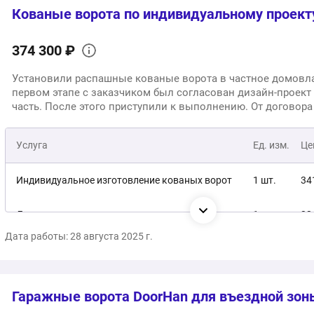
Кованые ворота по индивидуальному проект
374 300 ₽
Установили распашные кованые ворота в частное домовл
первом этапе с заказчиком был согласован дизайн-проект 
часть. После этого приступили к выполнению. От договора
установки прошло 42 рабочих дня.
Услуга
Ед. изм.
Це
Индивидуальное изготовление кованых ворот
1 шт.
34
Доставка и установка под ключ
1 услуга
33
Дата работы: 28 августа 2025 г.
37
Общая стоимость:
Гаражные ворота DoorHan для въездной зон