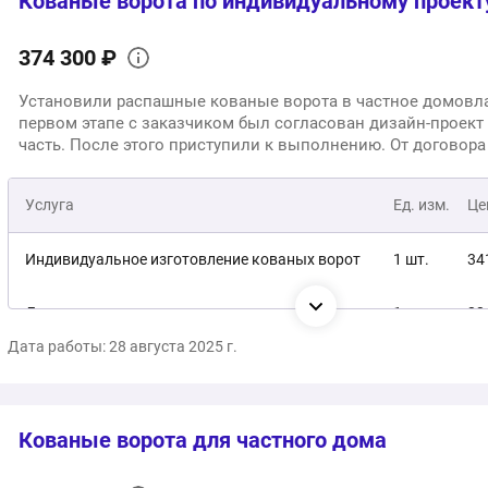
Кованые ворота по индивидуальному проект
374 300 ₽
Установили распашные кованые ворота в частное домовл
первом этапе с заказчиком был согласован дизайн-проект 
часть. После этого приступили к выполнению. От договора
установки прошло 42 рабочих дня.
Услуга
Ед. изм.
Це
Индивидуальное изготовление кованых ворот
1 шт.
34
Доставка и установка под ключ
1 услуга
33
Дата работы: 28 августа 2025 г.
37
Общая стоимость:
Кованые ворота для частного дома