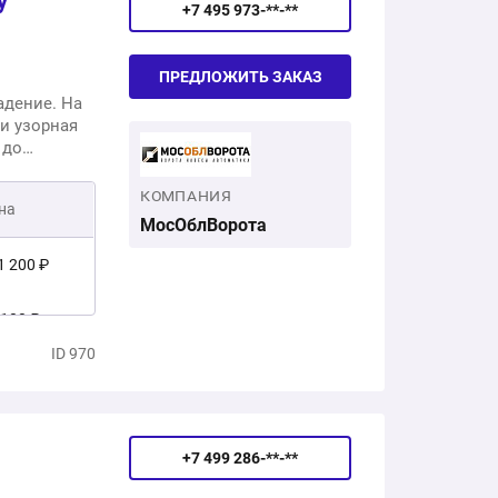
у
+7 495 973-**-**
ПРЕДЛОЖИТЬ ЗАКАЗ
адение. На
и узорная
 до
КОМПАНИЯ
на
МосОблВорота
1 200 ₽
 100 ₽
ID 970
4 300 ₽
+7 499 286-**-**