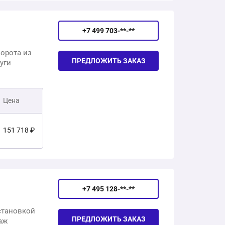
27 400 ₽
73 940 ₽
+7 499 703-**-**
52 810 ₽
27 400 ₽
орота из
ПРЕДЛОЖИТЬ ЗАКАЗ
уги
64 280 ₽
109 170 ₽
Цена
98 070 ₽
151 718 ₽
69 080 ₽
81 320 ₽
188 842 ₽
68 300 ₽
+7 495 128-**-**
159 638 ₽
становкой
ПРЕДЛОЖИТЬ ЗАКАЗ
аж