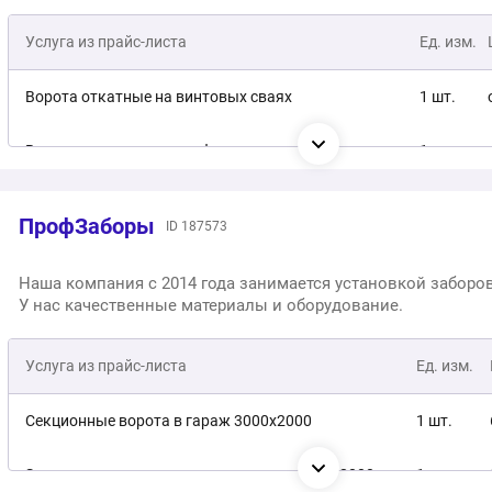
Услуга из прайс-листа
Ед. изм.
Ворота откатные на винтовых сваях
1 шт.
Ворота откатные из профлиста
1 шт.
Ворота откатные с калиткой
1 шт.
ПрофЗаборы
ID 187573
Ворота распашные с калиткой
1 шт.
Наша компания с 2014 года занимается установкой заборов
У нас качественные материалы и оборудование.
Ворота распашные металлические
1 шт.
Автоматические распашные ворота 3000х1800 мм
Услуга из прайс-листа
Ед. изм.
1 шт.
Откатные ворота из профнастила 3000х1800 мм
1 шт.
Секционные ворота в гараж 3000x2000
1 шт.
Деревянные откатные ворота 3000х1800 мм
1 шт.
Зеленые секционные ворота в гараж 4500x2000
1 шт.