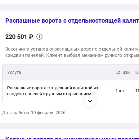
Распашные ворота с отдельностоящей кали
220 501 ₽
Закончили установку распашных ворот с отдельной калитк
сэндвич панелей. Клиент выбрал механизм ручного откры
Услуга
Ед. изм.
Ц
Распашные ворота с отдельной калиткой из
1 шт.
1
сэндвич панелей с ручным открыванием
Монтаж
1 услуга
6
Дата работы: 19 февраля 2026 г.
2
Общая стоимость: