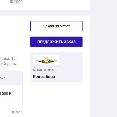
ID 1066
есплатно
58 200 ₽
+7 499 397-**-**
ПРЕДЛОЖИТЬ ЗАКАЗ
чика. 15
чий день.
КОМПАНИЯ
Век забора
ена
4 500 ₽
3 200 ₽
ID 965