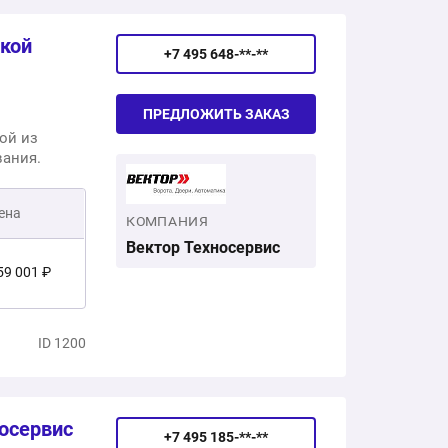
81 570 ₽
ткой
+7 495 648-**-**
ПРЕДЛОЖИТЬ ЗАКАЗ
ой из
вания.
ена
КОМПАНИЯ
Вектор Техносервис
59 001 ₽
1 500 ₽
ID 1200
20 501 ₽
осервис
+7 495 185-**-**