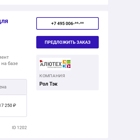
37 700 ₽
для
+7 495 006-**-**
ПРЕДЛОЖИТЬ ЗАКАЗ
иент
 на базе
КОМПАНИЯ
Рол Тэк
ена
17 250 ₽
4 320 ₽
ID 1202