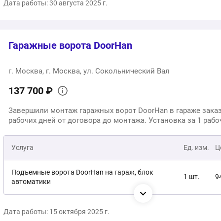
Дата работы: 30 августа 2025 г.
Доставка
1 шт.
б
Гаражные ворота DoorHan
1
Общая стоимость:
г. Москва, г. Москва, ул. Сокольнический Вал
137 700 ₽
Завершили монтаж гаражных ворот DoorHan в гараже заказ
рабочих дней от договора до монтажа. Установка за 1 рабо
Услуга
Ед. изм.
Ц
Подъемные ворота DoorHan на гараж, блок
1 шт.
9
автоматики
Монтаж, подключение, настройка брелков доступа
1 услуга
4
Дата работы: 15 октября 2025 г.