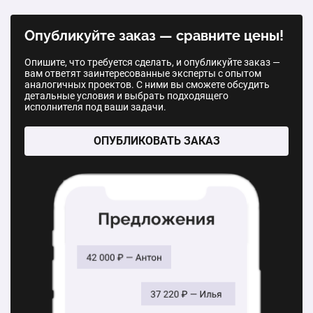
Автоматические жалюзи
Нитяные жалюзи
Опубликуйте заказ — сравните цены!
1 шт.
9 840 ₽
1 шт.
450 ₽
Опишите, что требуется сделать, и опубликуйте заказ —
вам ответят заинтересованные эксперты с опытом
Бамбуковые жалюзи
Плиссе жалюзи
аналогичных проектов. С ними вы сможете обсудить
детальные условия и выбрать подходящего
1 шт.
10 000 ₽
исполнителя под ваши задачи.
1 шт.
4 440 ₽
Фотожалюзи на окна
ОПУБЛИКОВАТЬ ЗАКАЗ
Фотожалюзи
1 шт.
2 500 ₽
1 шт.
4 500 ₽
Мультифактурные жалюзи
Рулонные жалюзи MINI 100х50 мм
1 шт.
3 600 ₽
1 шт.
1 130 ₽
Рулонные жалюзи 400х500 мм
Стоимость установки одного изделия
1 шт.
1 815 ₽
1 шт.
400 ₽