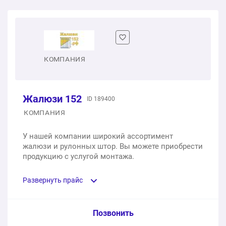
Вертикальные жалюзи тканевые
1 шт.
950 ₽
Вертикальные жалюзи пластиковые
КОМПАНИЯ
1 шт.
1 800 ₽
Жалюзи 152
ID 189400
Рулонные шторы мини
КОМПАНИЯ
1 шт.
900 ₽
У нашей компании широкий ассортимент
жалюзи и рулонных штор. Вы можете приобрести
Рулонные шторы Uni (кассетные)
продукцию с услугой монтажа.
1 шт.
2 400 ₽
Развернуть прайс
Рулонные шторы Uni (зебра)
Услуга из прайс-листа / Ед. изм. / Цена
Позвонить
1 шт.
2 800 ₽