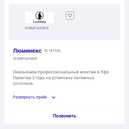
Бесщелевые натяжные потолки
1 м2
1 900 ₽
Теневые натяжные потолки
КОМПАНИЯ
1 м2
1 200 ₽
Люминекс
ID 187326
Натяжные потолки с фотопечатью
КОМПАНИЯ
1 м2
1 500 ₽
Оказываем профессиональный монтаж в Уфе.
Гарантия 3 года на установку натяжных
Звездное небо
потолков.
1 м2
9 900 ₽
Развернуть прайс
ЗD-потолки
Услуга из прайс-листа / Ед. изм. / Цена
Позвонить
1 м2
9 900 ₽