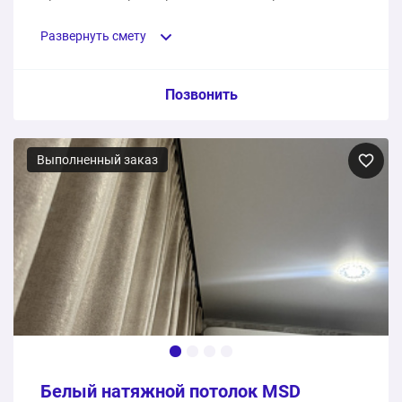
повесили полотна во всем доме за 1 рабочий
день.
Развернуть смету
Пункт сметы / Ед. изм. / Цена
Позвонить
Белое глянцевое полотно бренда Pongs
Выполненный заказ
15 м2
4350 ₽
Монтаж потолка
15 услуга
6750 ₽
11100 ₽
Общая стоимость:
Белый натяжной потолок MSD