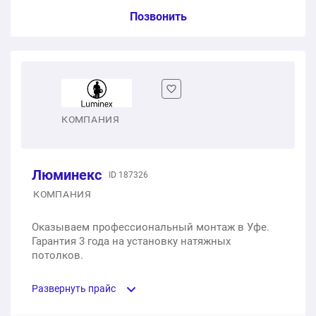
Услуга из прайс-листа / Ед. изм. / Цена
Позвонить
Бесщелевые натяжные потолки
1 м2
1 900 ₽
Теневые натяжные потолки
КОМПАНИЯ
1 м2
1 200 ₽
Люминекс
ID 187326
Натяжные потолки с фотопечатью
КОМПАНИЯ
1 м2
1 500 ₽
Оказываем профессиональный монтаж в Уфе.
Гарантия 3 года на установку натяжных
Звездное небо
потолков.
1 м2
9 900 ₽
Развернуть прайс
ЗD-потолки