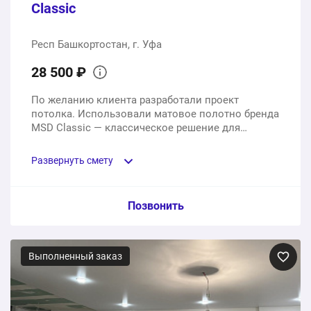
Classic
Респ Башкортостан, г. Уфа
28 500 ₽
По желанию клиента разработали проект
потолка. Использовали матовое полотно бренда
MSD Classic — классическое решение для
гостиной эконом-сегмента.
Развернуть смету
Пункт сметы / Ед. изм. / Цена
Позвонить
Белое матовое полотно MSD Classic. Стоимость за 1
квадратный метр
Выполненный заказ
1 шт.
18300 ₽