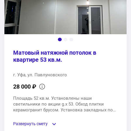
Проект потолка
1 услуга
0 ₽
Монтаж потолка, стоимость за услугу
1 услуга
10200 ₽
Матовый натяжной потолок в
28500 ₽
квартире 53 кв.м.
Общая стоимость:
г. Уфа, ул. Павлуновского
28 000 ₽
Площадь 52 кв.м. Установлены наши
светильники по акции g.x 53. Обход плитки
керамогранит брусом. Установка закладных под
гардины.
Развернуть смету