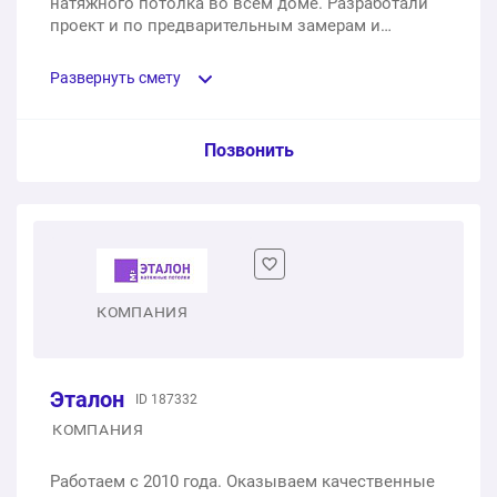
натяжного потолка во всём доме. Разработали
проект и по предварительным замерам и
повесили полотна во всем доме за 1 рабочий
день.
Развернуть смету
Пункт сметы / Ед. изм. / Цена
Позвонить
Белое глянцевое полотно бренда Pongs
15 м2
4350 ₽
Монтаж потолка
КОМПАНИЯ
15 услуга
6750 ₽
Эталон
ID 187332
11100 ₽
Общая стоимость:
КОМПАНИЯ
Работаем с 2010 года. Оказываем качественные