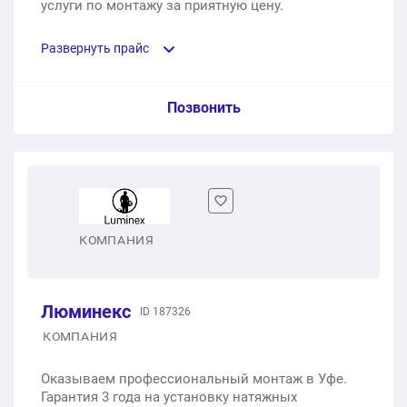
услуги по монтажу за приятную цену.
Развернуть прайс
Услуга из прайс-листа / Ед. изм. / Цена
Позвонить
Бесщелевые натяжные потолки
1 м2
1 900 ₽
Теневые натяжные потолки
КОМПАНИЯ
1 м2
1 200 ₽
Люминекс
ID 187326
Натяжные потолки с фотопечатью
КОМПАНИЯ
1 м2
1 500 ₽
Оказываем профессиональный монтаж в Уфе.
Гарантия 3 года на установку натяжных
Звездное небо