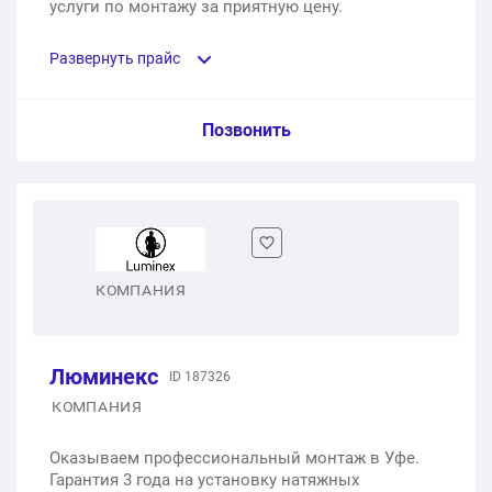
услуги по монтажу за приятную цену.
Развернуть прайс
Услуга из прайс-листа / Ед. изм. / Цена
Позвонить
Бесщелевые натяжные потолки
1 м2
1 900 ₽
Теневые натяжные потолки
КОМПАНИЯ
1 м2
1 200 ₽
Люминекс
ID 187326
Натяжные потолки с фотопечатью
КОМПАНИЯ
1 м2
1 500 ₽
Оказываем профессиональный монтаж в Уфе.
Гарантия 3 года на установку натяжных
Звездное небо