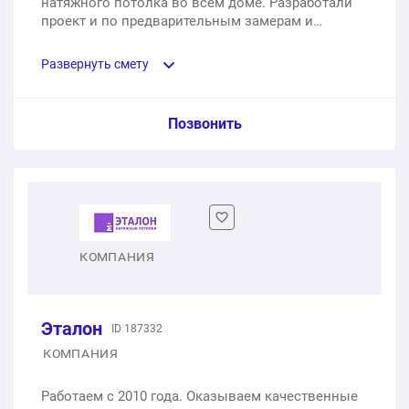
натяжного потолка во всём доме. Разработали
проект и по предварительным замерам и
повесили полотна во всем доме за 1 рабочий
день.
Развернуть смету
Пункт сметы / Ед. изм. / Цена
Позвонить
Белое глянцевое полотно бренда Pongs
15 м2
4350 ₽
Монтаж потолка
КОМПАНИЯ
15 услуга
6750 ₽
Эталон
ID 187332
11100 ₽
Общая стоимость:
КОМПАНИЯ
Работаем с 2010 года. Оказываем качественные