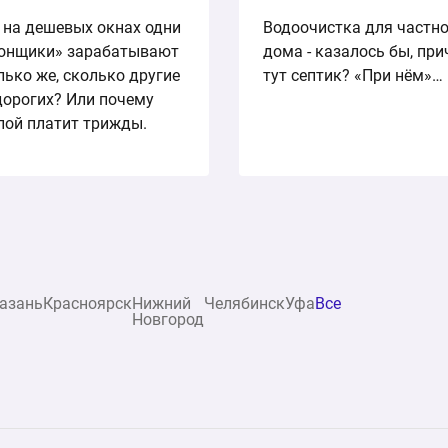
 на дешевых окнах одни
Водоочистка для частн
онщики» зарабатывают
дома - казалось бы, пр
лько же, сколько другие
тут септик? «При нём»…
дорогих? Или почему
пой платит трижды.
азань
Красноярск
Нижний
Челябинск
Уфа
Все
Новгород