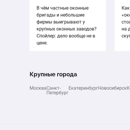
В чём частные оконные
Как
бригады и небольшие
«ок
фирмы выигрывают у
сто
крупных оконных заводов?
на 
Спойлер: дело вообще не в
ску
цене.
Крупные города
Москва
Санкт-
Екатеринбург
Новосибирск
К
Петербург