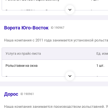
Замена (демонтаж/монтаж) кардана
1 шт.
Роллеты ALUTECH серии Economy + монтаж
1 шт.
Настройка электропривода рольставен
1 шт.
Роллеты ALUTECH серии Classic
1 шт.
Замена электропривода
1 шт.
Ворота Юго-Восток
ID 190967
Роллеты ALUTECH серии Classic + монтаж
1 шт.
Замена ригельных замков
1 шт.
Наша компания с 2011 года занимается установкой рольст
Встроенное окно DoorHan
1 шт.
Настройка концевиков
1 шт.
Услуга из прайс-листа
Ед. изм
Рольставни на окна
1 шт.
Рольставни для гаража
1 шт.
Рольставни для магазина
1 шт.
Дорос
ID 190961
Рольставни на двери
1 шт.
Наша компания занимается производством рольставней. У