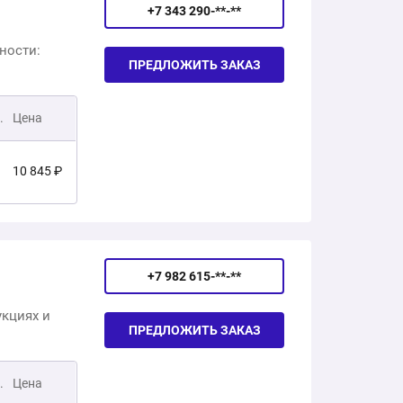
4 719 ₽
+7 343 290-**-**
49 380 ₽
ности:
4 815 ₽
ПРЕДЛОЖИТЬ ЗАКАЗ
17 260 ₽
.
13 300 ₽
Цена
10 845 ₽
14 065 ₽
+7 982 615-**-**
17 130 ₽
кциях и
ПРЕДЛОЖИТЬ ЗАКАЗ
20 230 ₽
.
Цена