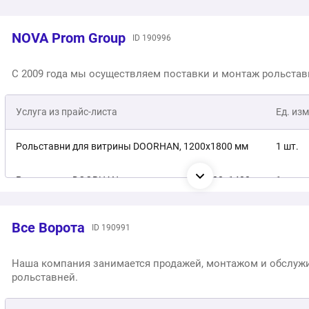
NOVA Prom Group
ID 190996
С 2009 года мы осуществляем поставки и монтаж рольстав
Услуга из прайс-листа
Ед. изм
Рольставни для витрины DOORHAN, 1200х1800 мм
1 шт.
Рольставни DOORHAN витринного типа, 1400х1400 мм
1 шт.
Рольставни DOORHAN на витрину, RAL 9003
1 шт.
Все Ворота
ID 190991
Рольставни витринные DOORHAN, 1400х1800 мм
1 шт.
Наша компания занимается продажей, монтажом и обслу
рольставней.
Рольставни на витрину, 800х2500 мм
1 шт.