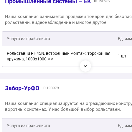
Промышленные системы – ЕК
Замковый выключатель sapf, ключ-кнопка для
ID 190982
1 шт.
рольставни
Рольставни 2000х2000 мм, электропривод
1 шт.
Наша компания занимается продажей товаров для безопас
Редуктор для рольставней W35M
1 шт.
рольставни, видеонаблюдение и многое другое.
Рольставни 600х1500 мм, электропривод
1 шт.
Рольставни 600х1500 мм
Услуга из прайс-листа
1 шт.
Ед. изм
Рольставни RH45N, встроенный монтаж, торсионная
1 шт.
пружина, 1000х1000 мм
Рольставни RH45N, встроенный монтаж, торсионная
1 шт.
пружина, 1200х1200 мм
Забор-УрФО
ID 190979
Рольставни RH45N, встроенный монтаж, торсионная
1 шт.
пружина, 1400х1400 мм
Наша компания специализируется на ограждающих констру
воротных системах. У нас большой выбор рольставен.
Рольставни RH45N, встроенный монтаж, торсионная
1 шт.
пружина, 1600х1600 мм
Услуга из прайс-листа
Ед. изм