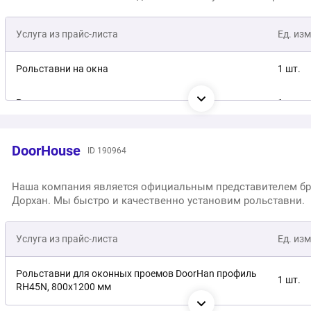
Встроенное окно DoorHan
1 шт.
Настройка концевиков
1 шт.
Услуга из прайс-листа
Ед. изм
Рольставни на окна
1 шт.
Рольставни для гаража
1 шт.
Рольставни для магазина
1 шт.
DoorHouse
ID 190964
Рольставни на двери
1 шт.
Наша компания является официальным представителем б
Дорхан. Мы быстро и качественно установим рольставни.
Рольставни 1200x1500 мм, Trend PD/39N. Ручное
1 шт.
управление
Услуга из прайс-листа
Ед. изм
Рольставни 1200x1500 мм, Trend PD/39N.
1 шт.
Автоматическое управление. Электропривод с
Рольставни для оконных проемов DoorHan профиль
радиоуправлением
1 шт.
RH45N, 800x1200 мм
Рольставни 1200x1500 мм, Trend PD/39N.
1 шт.