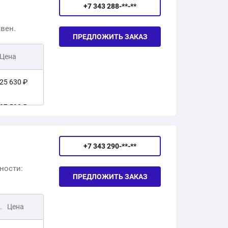
24 852 ₽
4 719 ₽
+7 343 288-**-**
авен.
36 757 ₽
4 815 ₽
ПРЕДЛОЖИТЬ ЗАКАЗ
Цена
35 034 ₽
25 630 ₽
25 921 ₽
27 530 ₽
33 940 ₽
32 247 ₽
+7 343 290-**-**
49 380 ₽
ности:
48 886 ₽
ПРЕДЛОЖИТЬ ЗАКАЗ
17 260 ₽
45 223 ₽
.
13 300 ₽
Цена