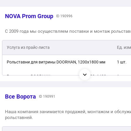
NOVA Prom Group
ID 190996
С 2009 года мы осуществляем поставки и монтаж рольстав
Услуга из прайс-листа
Ед. изм
Рольставни для витрины DOORHAN, 1200х1800 мм
1 шт.
Рольставни DOORHAN витринного типа, 1400х1400 мм
1 шт.
Рольставни DOORHAN на витрину, RAL 9003
1 шт.
Все Ворота
ID 190991
Рольставни витринные DOORHAN, 1400х1800 мм
1 шт.
Наша компания занимается продажей, монтажом и обслу
рольставней.
Рольставни на витрину, 800х2500 мм
1 шт.