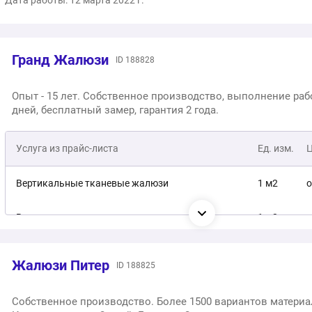
Дата работы: 12 марта 2022 г.
Гранд Жалюзи
ID 188828
Опыт - 15 лет. Собственное производство, выполнение рабо
дней, бесплатный замер, гарантия 2 года.
Услуга из прайс-листа
Ед. изм.
Вертикальные тканевые жалюзи
1 м2
о
Вертикальные пластиковые жалюзи
1 м2
о
Алюминиевые жалюзи на пластиковые окна
1 м2
о
Жалюзи Питер
ID 188825
Кассетные жалюзи Изотра
1 м2
о
Собственное производство. Более 1500 вариантов материа