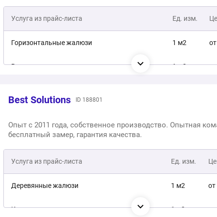
Алюминиевые горизонтальные жалюзи
Услуга из прайс-листа
Ед. изм.
1 м2
Ц
от
Пластиковые горизонтальные жалюзи
1 м2
от
Горизонтальные жалюзи
1 м2
от
Бамбуковые горизонтальные жалюзи
1 м2
от
Вертикальные жалюзи
1 м2
от
Кассетные рулонные шторы
1 м2
от
Рулонные шторы
1 п.м.
от
Best Solutions
ID 188801
Рулонные шторы ЗЕБРА
1 м2
от
Рулонные шторы с кассетной системой
1 п.м.
от
Опыт с 2011 года, собственное производство. Опытная ком
бесплатный замер, гарантия качества.
Услуга из прайс-листа
Ед. изм.
Це
Деревянные жалюзи
1 м2
от
Кассетные горизонтальные жалюзи
1 м2
от