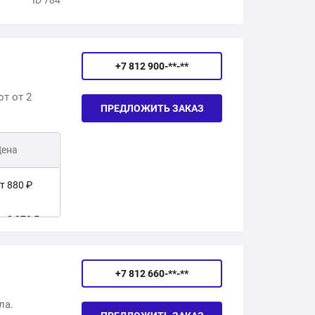
ID 784
+7 812 900-**-**
т от 2
ПРЕДЛОЖИТЬ ЗАКАЗ
Цена
т 880 ₽
т 2 070 ₽
т 1 190 ₽
+7 812 660-**-**
т 2 380 ₽
ла.