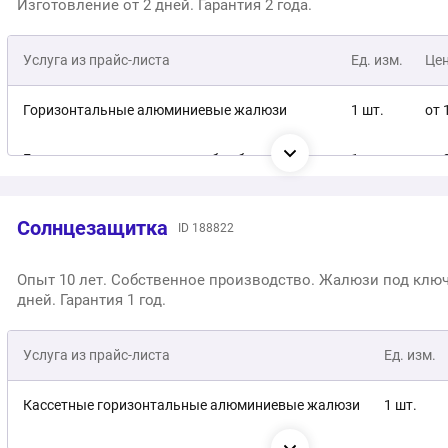
Изготовление от 2 дней. Гарантия 2 года.
Деревянные горизонтальные жалюзи
1 м2
о
Шторы плиссе
Услуга из прайс-листа
Ед. изм.
1 шт.
Це
о
Рулонные шторы
1 м2
о
Горизонтальные алюминиевые жалюзи
1 шт.
от 
Рулонные шторы с фотопечатью
1 шт.
о
Горизонтальные жалюзи из бамбука
1 шт.
от 
Жалюзи и шторы блэкаут
1 шт.
о
Горизонтальные жалюзи из дерева
1 шт.
от 
Солнцезащитка
ID 188822
Римские шторы
1 шт.
о
Горизонтальные жалюзи из пластика
1 шт.
от 
Опыт 10 лет. Собственное производство. Жалюзи под ключ
дней. Гарантия 1 год.
Вертикальные жалюзи
1 шт.
от 
Шторы Плиссе / Гофре
Услуга из прайс-листа
1 шт.
Ед. изм.
от 
Рулонные шторы
1 шт.
от 
Кассетные горизонтальные алюминиевые жалюзи
1 шт.