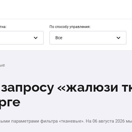
тна:
По способу управления:
Все
ые
 запросу «жалюзи т
рге
ными параметрами фильтра «тканевые». На 06 августа 2026 м