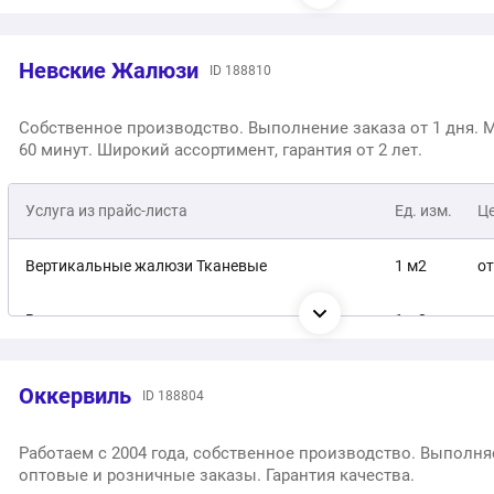
Вертикальные алюминиевые жалюзи
1 шт.
от
Деревянные жалюзи
1 м2
от 13 0
Невские Жалюзи
ID 188810
Рулонные шторы Зебра
1 шт.
от
Горизонтальные жалюзи
1 м2
от 1 500
Собственное производство. Выполнение заказа от 1 дня. 
60 минут. Широкий ассортимент, гарантия от 2 лет.
Жалюзи с фотопечатью
1 м2
от 5 000
Услуга из прайс-листа
Ед. изм.
Ц
Вертикальные жалюзи Тканевые
1 м2
от
Вертикальные алюминиевые жалюзи
1 м2
от
Нитяные, веревочные жалюзи Бриз
1 м2
от
Оккервиль
ID 188804
Вертикальные пластиковые жалюзи
1 м2
от
Работаем с 2004 года, собственное производство. Выполн
оптовые и розничные заказы. Гарантия качества.
Деревянные жалюзи горизонтальные
1 м2
от