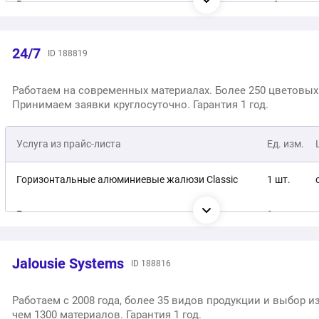
Римские шторы
1 шт.
от 
Вертикальные тканевые жалюзи
1 шт.
Шторы и жалюзи сложных форм
1 шт.
от 
Бамбуковые горизонтальные жалюзи 25 / 50 мм
1 шт.
24/7
ID 188819
Шторы для мансардных окон
1 шт.
от 
Деревянные горизонтальные жалюзи 25 / 50 мм
1 шт.
Работаем на современных материалах. Более 250 цветовых
Принимаем заявки круглосуточно. Гарантия 1 год.
Алюминиевые горизонтальные жалюзи
1 шт.
Шторы плиссе на пластиковые окна
Услуга из прайс-листа
Ед. изм.
1 шт.
Рулонные шторы на пластиковые окна
1 шт.
Горизонтальные алюминиевые жалюзи Classic
1 шт.
Рулонные шторы на проем
1 шт.
Горизонтальные алюминиевые жалюзи Venus
1 шт.
Рулонные шторы Зебра
1 шт.
Горизонтальные бамбуковые жалюзи
1 шт.
Jalousie Systems
ID 188816
Рулонные шторы Блэкаут
1 шт.
Горизонтальные деревянные жалюзи
1 шт.
Работаем с 2008 года, более 35 видов продукции и выбор и
чем 1300 материалов. Гарантия 1 год.