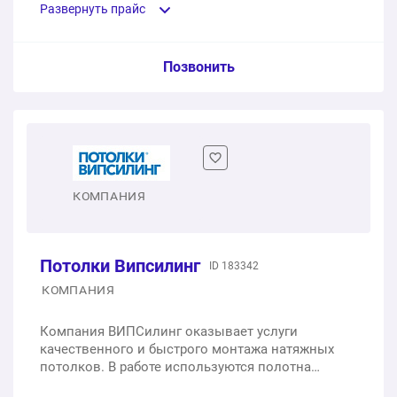
предпочтения и бюджет. Гарантируем высокое
Развернуть прайс
качество материалов, точность замеров и
аккуратность монтажа.
Глянцевые потолки Perlen LUMFER
Услуга из прайс-листа / Ед. изм. / Цена
Позвонить
1 м2
от 1 390 ₽
Матовые потолки Випсилинг Эконом для ванной,
Сатиновые потолки SERIE 230 BAUF
коридора и прихожей
1 м2
от 619 ₽
1 м2
363 ₽
КОМПАНИЯ
Сатиновые потолки EURO TEQTUM
Матовые потолки Випсилинг Стандарт для кухни,
спальни или детской
1 м2
от 815 ₽
Потолки Випсилинг
1 м2
397 ₽
ID 183342
Тканевые потолки Descor 264
КОМПАНИЯ
Матовые потолки Випсилинг Ультраширокие для
1 м2
от 2 250 ₽
Компания ВИПСилинг оказывает услуги
большой гостиной или зала
качественного и быстрого монтажа натяжных
потолков. В работе используются полотна
1 м2
483 ₽
Тканевые потолки Cerutti ST Attica Pro
бренда VISP. Предлагаем прозрачное