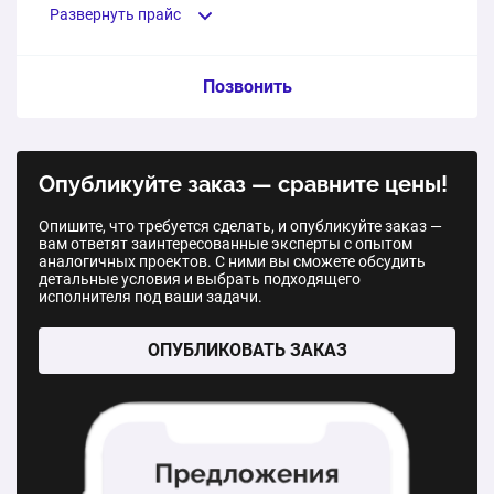
ценообразование, огромный опыт и сотни
1 м2
от 2 990 ₽
Развернуть прайс
Сатиновый потолок на кухню 9,2 м2
отзывов довольных клиентов.
1 шт.
8 160 ₽
Тканевые потолки Clipso 705S
Услуга из прайс-листа / Ед. изм. / Цена
Позвонить
1 м2
от 3 590 ₽
Сатиновый потолок в гостиную 20,5 м2
Матовые натяжные потолки системы VISP M9001
1 шт.
14 775 ₽
Опубликуйте заказ — сравните цены!
1 м2
от 327 до 435 ₽
Опишите, что требуется сделать, и опубликуйте заказ —
Глянцевые натяжные потолки Випсилинг Эконом для
вам ответят заинтересованные эксперты с опытом
Сатиновые натяжные потолки системы VISP S9020
ванной, коридора и прихожей
аналогичных проектов. С ними вы сможете обсудить
детальные условия и выбрать подходящего
1 шт.
от 327 до 435 ₽
1 м2
418 ₽
исполнителя под ваши задачи.
Глянцевые натяжные потолки системы VISP L900
ОПУБЛИКОВАТЬ ЗАКАЗ
Глянцевые натяжные потолки Випсилинг Стандарт
для кухни, спальни или детской
1 шт.
от 376 до 499 ₽
1 м2
457 ₽
Глянцевые натяжные потолки Випсилинг