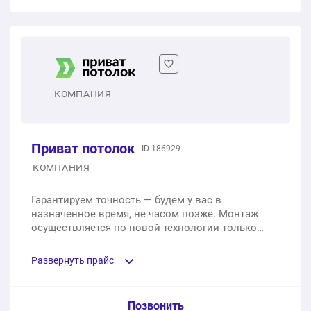
1 м2
от 990 ₽
1 м2
от 690 ₽
Матовое белое
Матовые белые тканевые
1 м2
от 450 ₽
1 м2
от 900 ₽
Глянцевое белое
КОМПАНИЯ
Матовые цветные тканевые
1 м2
от 450 ₽
1 м2
от 900 ₽
Приват потолок
ID 186929
Матовое цветное
С фотопечатью/ 3D тканевые
КОМПАНИЯ
1 м2
от 490 ₽
1 м2
от 2 000 ₽
Гарантируем точность — будем у вас в
назначенное время, не часом позже. Монтаж
Сатиновое цветное
осуществляется по новой технологии только
Звездное небо тканевые
опытными специалистами. Результат —
1 м2
от 470 ₽
идеально ровный бесшовный потолок всего за 2
1 м2
от 6 000 ₽
Развернуть прайс
часа. Даем гарантию 10 лет на все материалы и
оформляем официальный письменный договор.
Тканевое цветное/с блестками
Двухуровневые с подсветкой
Предоставляем возможность рассрочки до 3-х
Услуга из прайс-листа / Ед. изм. / Цена
Позвонить