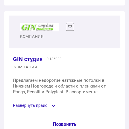
1 м2
от 650 ₽
1 м2
4 500 ₽
Замер
Потолки с фотопечатью
Тканевый потолок JM-Ceiling
1 шт.
бесплатно
1 м2
от 650 ₽
1 м2
3 500 ₽
КОМПАНИЯ
Натяжные потолки
1 м2
от 500 ₽
GIN студия
ID 186938
Натяжной потолок 12 кв.м с двумя точками
КОМПАНИЯ
освещения
Предлагаем недорогие натяжные потолки в
1 шт.
6 600 ₽
Нижнем Новгороде и области с пленками от
Pongs, Renolit и Polyplast. В ассортименте
матовые, глянцевые, сатиновые потолки,
Натяжной потолок 31 кв.м с пятью точками
фотопечать и технологии KRAAB 3.0 и SLOTT.
освещения
Развернуть прайс
Работаем по договору с гарантией на пленку до
10 лет и на монтаж — 12 месяцев.
1 шт.
17 000 ₽
Услуга из прайс-листа / Ед. изм. / Цена
Позвонить