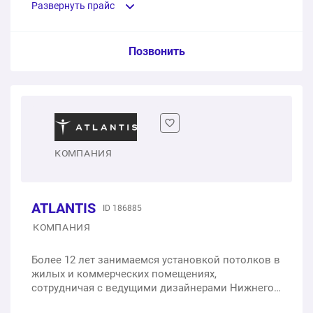
1 шт.
1 200 ₽
Развернуть прайс
Замер помещения
Услуга из прайс-листа / Ед. изм. / Цена
Позвонить
1 шт.
бесплатно
Потолки с подсветкой
1 п.м.
от 2 000 ₽
Двухуровневые потолки
КОМПАНИЯ
1 п.м.
от 1 800 ₽
ATLANTIS
ID 186885
Цветные потолки
КОМПАНИЯ
1 п.м.
от 490 ₽
Более 12 лет занимаемся установкой потолков в
жилых и коммерческих помещениях,
Тканевые потолки
сотрудничая с ведущими дизайнерами Нижнего
Новгорода. У нас есть уникальный шоу-рум с
1 п.м.
от 1 250 ₽