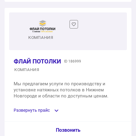
1 м2
от 1 500 ₽
Матовые натяжные потолки
Замер помещения
1 м2
от 550 ₽
1 шт.
бесплатно
Глянцевые натяжные потолки
КОМПАНИЯ
1 м2
от 550 ₽
ФЛАЙ ПОТОЛКИ
ID 186999
Фотопечать
КОМПАНИЯ
1 м2
от 1 000 ₽
Мы предлагаем услуги по производству и
установке натяжных потолков в Нижнем
Парящий натяжной потолок
Новгороде и области по доступным ценам.
1 п.м.
от 1 500 ₽
Развернуть прайс
Теневой натяжной потолок
Услуга из прайс-листа / Ед. изм. / Цена
Позвонить
1 п.м.
от 450 ₽