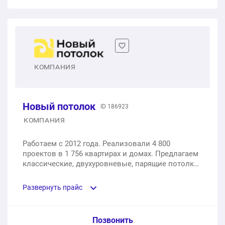
1 м2
от 1 250 ₽
Эконом вариант
Бесшовные тканевые потолки Германия DESCOR
Потолки с фотопечатью
1 м2
300 ₽
1 м2
от 890 ₽
1 м2
от 2 700 ₽
Стандарт
КОМПАНИЯ
Бесшовные тканевые потолки Швейцария CLIPSO
1 м2
350 ₽
1 м2
от 1 700 ₽
Новый потолок
ID 186923
Ультраширокие потолки
Монтаж тканевого потолка
КОМПАНИЯ
1 м2
450 ₽
1 м2
от 119 ₽
Работаем с 2012 года. Реализовали 4 800
проектов в 1 756 квартирах и домах. Предлагаем
LUX
классические, двухуровневые, парящие потолки
Закладная под люстру
и потолки с освещением. Гарантируем высокий
1 м2
450 ₽
уровень сервиса и прозрачные цены без
1 шт.
от 90 ₽
Развернуть прайс
скрытых доплат.
Тканевые натяжные потолки
Закладная под светильник
Услуга из прайс-листа / Ед. изм. / Цена
Позвонить