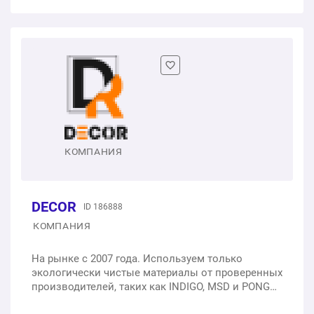
1 м2
1 000 ₽
1 шт.
от 90 ₽
Матовый потолок
Сложные потолки
Монтаж ПВХ полотна
1 м2
199 ₽
1 м2
1 500 ₽
1 м2
от 99 ₽
Глянцевый потолок
1 м2
199 ₽
КОМПАНИЯ
Сатиновый потолок
1 м2
199 ₽
DECOR
ID 186888
Натяжной потолок с фотопечатью
КОМПАНИЯ
1 м2
1 100 ₽
На рынке с 2007 года. Используем только
экологически чистые материалы от проверенных
производителей, таких как INDIGO, MSD и PONGS.
Двухуровневый натяжной потолок
Прошли сертификацию услуг в 2017 году.