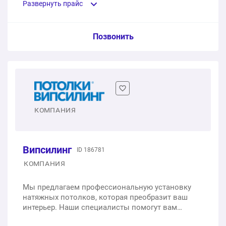
и 36 месяцев на монтаж.
Развернуть прайс
1 п.м.
от 810 ₽
1 п.м.
от 600 ₽
Сатиновые потолки
Услуга из прайс-листа / Ед. изм. / Цена
Световые линии
Позвонить
1 п.м.
от 490 ₽
1 п.м.
от 3 000 ₽
Матовые потолки Premium MSD
Со световыми линиями
1 м2
от 455 ₽
Натяжные потолки с трековым освещением
1 п.м.
от 3 000 ₽
1 п.м.
от 1 500 ₽
Матовые потолки Cold stretch MSD
КОМПАНИЯ
1 м2
от 1 139 ₽
Замер помещения
Випсилинг
1 шт.
ID 186781
бесплатно
Глянцевые потолки Classic MSD
КОМПАНИЯ
1 м2
от 399 ₽
Мы предлагаем профессиональную установку
натяжных потолков, которая преобразит ваш
Глянцевые потолки Evolution MSD
интерьер. Наши специалисты помогут вам
выбрать идеальный вариант, учитывая ваши
1 м2
от 499 ₽