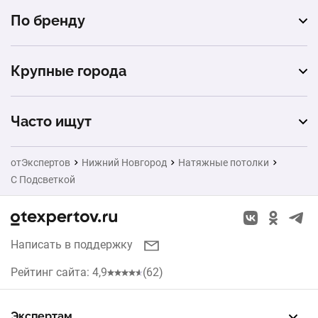
матовые
гостиная
По бренду
криволинейные
сатиновые
детская
Descor
парящие
глянцевые
Крупные города
спальня
MSD
double vision
Москва
прихожая
Pongs
Часто ищут
cold stretch
Санкт-Петербург
Bauf
Ворота
отЭкспертов
Нижний Новгород
Натяжные потолки
Екатеринбург
С Подсветкой
Заборы
Казань
Окна
Красноярск
Написать в поддержку
Кухни
Челябинск
Рейтинг сайта: 4,9
(62)
Рольставни
Уфа
Жалюзи
Экспертам