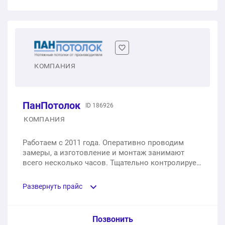
месяцев без банков и поручителей.
1 м2
от 1 500 ₽
1 м2
от 1 600 ₽
Бесшовные ПВХ потолки (матовые, сатиновые,
Тканевое белое
глянцевые) Германия PONGS
Двухуровневые матовые, глянцевые, сатиновые
1 м2
от 1 000 ₽
1 м2
от 299 ₽
1 м2
от 1 200 ₽
КОМПАНИЯ
Сатиновое белое
Бесшовные ПВХ потолки (матовые, сатиновые,
глянцевые) Германия BAUF
1 м2
от 450 ₽
ПанПотолок
ID 186926
1 м2
от 399 ₽
КОМПАНИЯ
Звездное небо
Бесшовные ПВХ потолки (матовые, сатиновые,
Работаем с 2011 года. Оперативно проводим
1 м2
от 8 000 ₽
глянцевые) Китай MSD
замеры, а изготовление и монтаж занимают
всего несколько часов. Тщательно контролируем
1 м2
от 179 ₽
Глянцевое цветное
каждый этап работы и предоставляем гарантию
до 15 лет на сохранение формы, блеска и цвета
Развернуть прайс
1 м2
от 500 ₽
полотна.
Бесшовные ПВХ потолки (матовые, сатиновые,
глянцевые) Фотопечать
Небо
Услуга из прайс-листа / Ед. изм. / Цена
Позвонить
1 м2
от 990 ₽