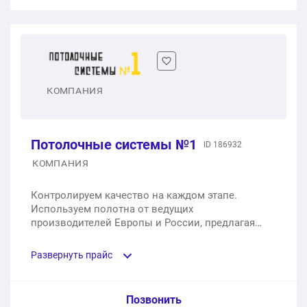
Матовые белые ПВХ
Фактурные полотна
1 м2
от 350 ₽
1 м2
от 590 ₽
Глянцевые белые ПВХ
КОМПАНИЯ
Двухуровневый натяжной потолок
1 м2
от 400 ₽
1 п.м.
от 1 490 ₽
Потолочные системы №1
ID 186932
Глянцевые цветные ПВХ
Потолок с подстветкой
КОМПАНИЯ
1 м2
от 450 ₽
1 м2
от 4 500 ₽
Контролируем качество на каждом этапе.
Используем полотна от ведущих
С фотопечатью/ 3D ПВХ
производителей Европы и России, предлагая
Многоуровневый натяжной потолок
разнообразные дизайн-решения и полотна: ПВХ,
1 м2
от 1 500 ₽
тканевые, сатиновые, глянцевые и матовые
1 п.м.
от 4 509 ₽
Развернуть прайс
потолки.
Звездное небо ПВХ
Потолок со спайкой
Услуга из прайс-листа / Ед. изм. / Цена
Позвонить