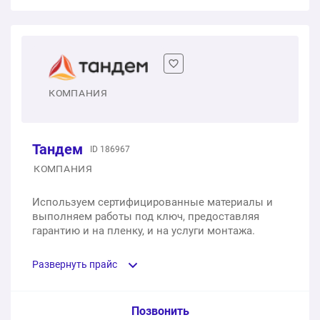
Потолок натяжной ПВХ MSD Classic
Сатиновые натяжные потолки Стандарт для кухни,
спальни. детской
1 м2
490 ₽
1 м2
от 320 ₽
Потолок натяжной ПВХ MSD Premium
КОМПАНИЯ
Сатиновые натяжные потолки Ультраширокие для
1 м2
550 ₽
гостиной, большого зала
Тандем
ID 186967
1 м2
от 340 ₽
Потолок натяжной ПВХ MSD Evolution
КОМПАНИЯ
1 м2
650 ₽
Глянцевые натяжные потолки Эконом для ванной и
Используем сертифицированные материалы и
коридора
выполняем работы под ключ, предоставляя
Потолок натяжной ПВХ Bauf 205
гарантию и на пленку, и на услуги монтажа.
1 м2
от 340 ₽
1 м2
650 ₽
Развернуть прайс
Глянцевые натяжные потолки Стандарт для кухни,
спальни. детской
Потолок натяжной ПВХ Bauf 230
Услуга из прайс-листа / Ед. изм. / Цена
Позвонить
1 м2
от 360 ₽