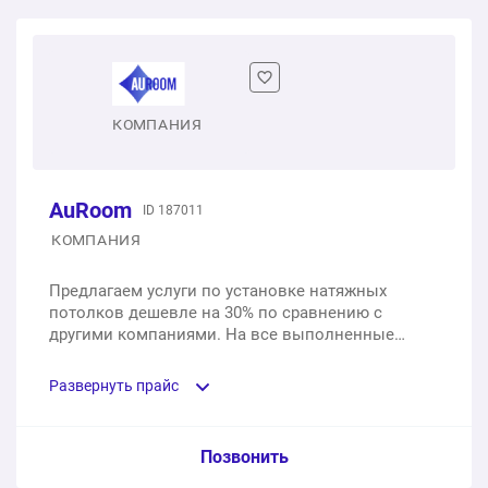
КОМПАНИЯ
AuRoom
ID 187011
КОМПАНИЯ
Предлагаем услуги по установке натяжных
потолков дешевле на 30% по сравнению с
другими компаниями. На все выполненные
работы мы предоставляем 12 месяцев гарантии,
а на полотна — целых 10 лет.
Развернуть прайс
Услуга из прайс-листа / Ед. изм. / Цена
Позвонить