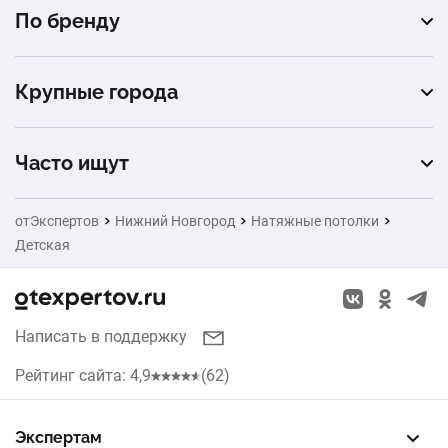
гостиная
По бренду
звездное небо
сатиновые
спальня
Descor
криволинейные
глянцевые
Крупные города
прихожая
MSD
парящие
Москва
Pongs
Часто ищут
double vision
Санкт-Петербург
Bauf
Ворота
cold stretch
отЭкспертов
Нижний Новгород
Натяжные потолки
Екатеринбург
Детская
Заборы
Казань
Окна
Красноярск
Написать в поддержку
Кухни
Челябинск
Рейтинг сайта: 4,9
(62)
Рольставни
Уфа
Жалюзи
Экспертам