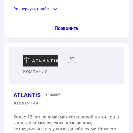
Прошли сертификацию услуг в 2017 году.
1 шт.
1 200 ₽
Развернуть прайс
Замер помещения
Услуга из прайс-листа / Ед. изм. / Цена
Позвонить
1 шт.
бесплатно
Потолки с подсветкой
1 п.м.
от 2 000 ₽
Двухуровневые потолки
КОМПАНИЯ
1 п.м.
от 1 800 ₽
ATLANTIS
ID 186885
Цветные потолки
КОМПАНИЯ
1 п.м.
от 490 ₽
Более 12 лет занимаемся установкой потолков в
жилых и коммерческих помещениях,
Тканевые потолки
сотрудничая с ведущими дизайнерами Нижнего