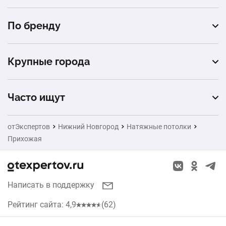
фотопечать
матовые
гостиная
По бренду
звездное небо
сатиновые
детская
Descor
криволинейные
глянцевые
Крупные города
спальня
MSD
парящие
Москва
Pongs
Часто ищут
double vision
Санкт-Петербург
Bauf
Ворота
cold stretch
отЭкспертов
Нижний Новгород
Натяжные потолки
Екатеринбург
Прихожая
Заборы
Казань
Окна
Красноярск
Написать в поддержку
Кухни
Челябинск
Рейтинг сайта: 4,9
(62)
Рольставни
Уфа