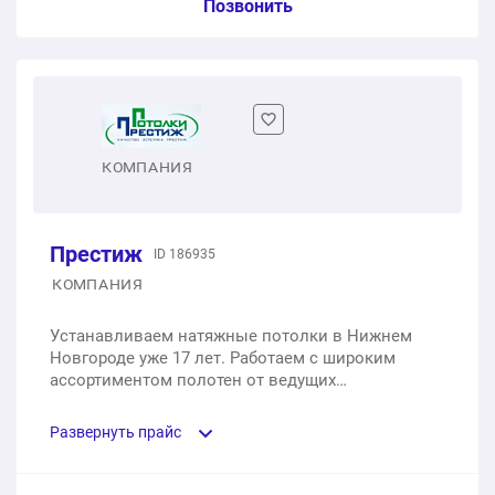
Услуга из прайс-листа / Ед. изм. / Цена
Позвонить
ПВХ MSD PREMIUM
1 м2
от 450 ₽
ПВХ MSD EVOLUTION
КОМПАНИЯ
1 м2
от 490 ₽
Престиж
ID 186935
Полотно Pongs
КОМПАНИЯ
1 м2
от 600 ₽
Устанавливаем натяжные потолки в Нижнем
Новгороде уже 17 лет. Работаем с широким
Тканевые полотна Descor
ассортиментом полотен от ведущих
производителей, обеспечивая бесплатный замер
1 м2
от 1 000 ₽
и консультации, а также быстрый и аккуратный
Развернуть прайс
монтаж.
Тканевые полотна Clipso