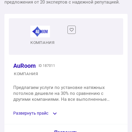
предложения от 20 экспертов с надежной репутацией.
КОМПАНИЯ
AuRoom
ID 187011
КОМПАНИЯ
Предлагаем услуги по установке натяжных
потолков дешевле на 30% по сравнению с
другими компаниями. На все выполненные
работы мы предоставляем 12 месяцев гарантии,
а на полотна — целых 10 лет.
Развернуть прайс
Услуга из прайс-листа / Ед. изм. / Цена