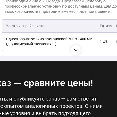
Производим окна с 2002 года. Предлагаем недорогую
профессиональную установку по доступным ценам. Для д
высокого качества проводим ежемесячное повышение
квалификации персонала. Осуществляем контроль выпол
работ выездными сервисными инспекторами. У нас не бол
Услуга из прайс-листа
Ед. изм.
рекламаций. Предоставляем гарантию на установку в течен
(официально по договору, а не на словах, как у некоторых
представителей рынка).
Одностворчатое окно с установкой 700 х 1400 мм
1 шт.
(двухкамерный стеклопакет)
Двухстворчатое окно с установкой 1400 х 1400 мм
1 шт.
(двухкамерный стеклопакет)
Трехстворчатое окно 2100 х 1400 мм (двухкамерный
1 шт.
стеклопакет)
каз — сравните цены!
Алюминиевое одностворчатое окно 700 х 1400 мм
1 шт.
(двухкамерный стеклопакет)
ть, и опубликуйте заказ — вам ответят
с опытом аналогичных проектов. С ними
Алюминиевое двухстворчатое окно 1400 х 1400 мм
ные условия и выбрать подходящего
1 шт.
(двухкамерный стеклопакет)