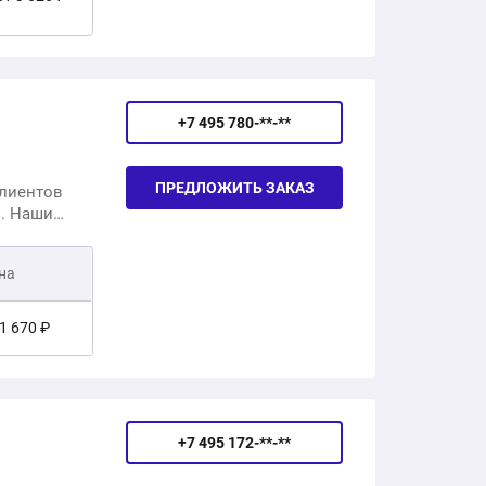
арантию на
от 6 734 ₽
+7 495 780-**-**
от 16 426 ₽
ПРЕДЛОЖИТЬ ЗАКАЗ
клиентов
ши
от 25 592 ₽
ной
на
от 23 000 ₽
 1 670 ₽
+7 495 172-**-**