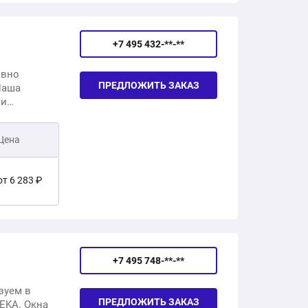
от 10 443 ₽
+7 495 432-**-**
от 16 870 ₽
ивно
ПРЕДЛОЖИТЬ ЗАКАЗ
Наша
ии
от 16 438 ₽
 регулярно
бережно
Цена
нтаж до 5
от 23 173 ₽
от 6 283 ₽
от 25 615 ₽
от 10 654 ₽
+7 495 748-**-**
от 15 612 ₽
зуем в
ПРЕДЛОЖИТЬ ЗАКАЗ
VEKA. Окна