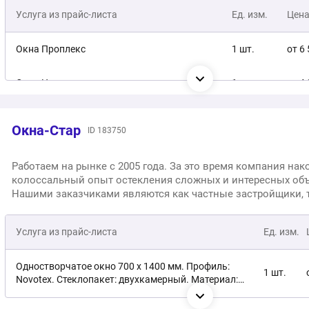
включая такое сложное, как безрамное. В штате имеются
Услуга из прайс-листа
Ед. изм.
Цен
высококвалифицированные выездные бригады. Уже более
клиентов улучшили свои дома и квартиры благодаря наше
качественной работе. Предоставляем гарантию - 5 лет.
Окна Проплекс
1 шт.
от 6
Окна Новотекс
1 шт.
от 4
Окна Grunder
1 шт.
от 3
Окна-Стар
ID 183750
Окна VEKA
1 шт.
от 8
Работаем на рынке с 2005 года. За это время компания нак
колоссальный опыт остекления сложных и интересных объ
Окна Rehau
1 шт.
от 7
Нашими заказчиками являются как частные застройщики, 
государственные. У нас имеется собственное автоматизи
Алюминиевое остекление Рейнерс.
1 шт.
от 6
производство. В компании работает высококвалифициро
Услуга из прайс-листа
Ед. изм.
персонал. Это, в совокупности с современным технологи
оборудованием, является залогом безупречного качества.
Алюминиевое остекление Шуко.
1 шт.
от 6
Предлагаем для своих клиентов любые конфигурации изде
Одностворчатое окно 700 х 1400 мм. Профиль:
1 шт.
Предоставляем 6-летнюю гарантию на окна и монтажные р
Novotex. Стеклопакет: двухкамерный. Материал:
ПВХ.