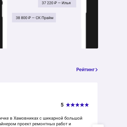
Рейтинг
Заказ
5
+7 9
ричке в Хамовниках с шикарной большой
Я уже
айнером проект ремонтных работ и
Сейча