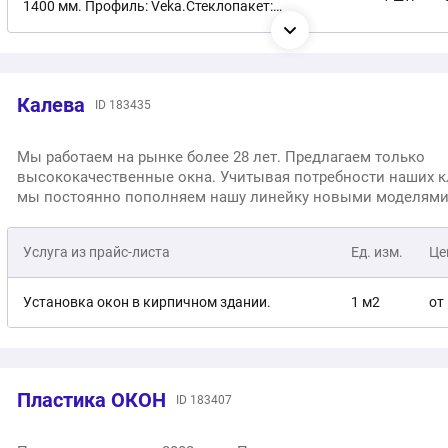
удобный для клиента 3−x часовой интервал. Предлагаем г
1400 мм. Профиль: Veka.Стеклопакет:
монтаж до 5 лет.
двухкамерный. Материал: ПВХ.
Двухстворчатое окно. С установкой. Окно: 1400 х
1 шт.
1400 мм. Профиль: Veka. Стеклопакет:
двухкамерный. Материал: ПВХ.
Калева
ID 183435
Трехстворчатое окно. С установкой. Окно: 2100 х
1 шт.
1400 мм. Профиль: Veka. Стеклопакет:
Мы работаем на рынке более 28 лет. Предлагаем только
двухкамерный. Материал: ПВХ.
высококачественные окна. Учитывая потребности наших 
Двухстворчатое алюминиевое окно Alumark S50,
мы постоянно пополняем нашу линейку новыми моделями. На
1 шт.
1300х1400 мм, двухкамерный стеклопакет
окна это современные решения остекления с большими
возможностями, впечатляющими перспективами и рекорд
Услуга из прайс-листа
Ед. изм.
Це
долговечностью.
Алюминиевое окно из профиля Provedal P400,
1 шт.
1300х1400 мм, двухкамерный стеклопакет
Установка окон в кирпичном здании.
1 м2
от
Пластика ОКОН
ID 183407