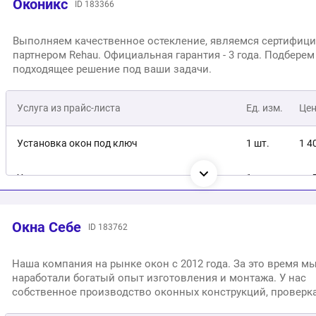
Оконикс
ID 183366
Выполняем качественное остекление, являемся сертифи
партнером Rehau. Официальная гарантия - 3 года. Подберем
подходящее решение под ваши задачи.
Услуга из прайс-листа
Ед. изм.
Це
Установка окон под ключ
1 шт.
1 4
Установка пластикового подоконника
1 шт.
от 
Диагностика тепловизором
1 шт.
1 5
Окна Себе
ID 183762
Регулировки створки окна
1 шт.
от 
Наша компания на рынке окон с 2012 года. За это время м
наработали богатый опыт изготовления и монтажа. У нас
Замена створки
1 шт.
от 
собственное производство оконных конструкций, проверка
на всех этапах изготовления. Мы выполняем все виды ост