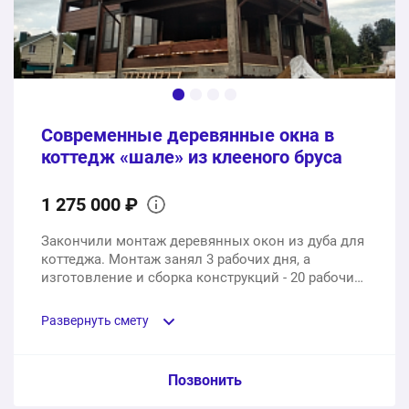
1 шт.
98000 ₽
Услуги доставки и монтажа под ключ
1 шт.
68000 ₽
Современные деревянные окна в
379000 ₽
Общая стоимость:
коттедж «шале» из клееного бруса
1 275 000 ₽
Закончили монтаж деревянных окон из дуба для
коттеджа. Монтаж занял 3 рабочих дня, а
изготовление и сборка конструкций - 20 рабочих
дней.
Развернуть смету
Пункт сметы / Ед. изм. / Цена
Позвонить