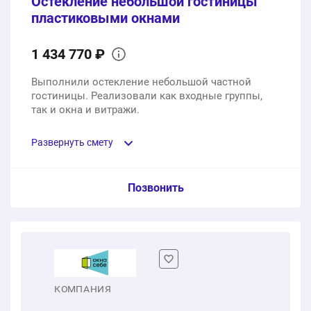
Остекление небольшой гостиницы
пластиковыми окнами
1 434 770 ₽
Выполнили остекление небольшой частной
гостиницы. Реализовали как входные группы,
так и окна и витражи.
Развернуть смету
Пункт сметы / Ед. изм. / Цена
Позвонить
Пластиковые окна из профиля WHS 72, с
двухкамерным стеклопакетом 40мм, фурнитура
Siegenia
23 шт.
578320 ₽
КОМПАНИЯ