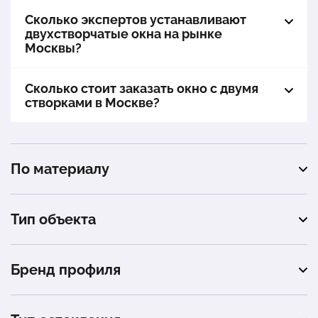
Сколько экспертов устанавливают
двухстворчатые окна на рынке
Москвы?
Сколько стоит заказать окно с двумя
створками в Москве?
По материалу
пластиковые
Тип объекта
алюминиевые
квартира
деревянные
Бренд профиля
балкон
Rehau
частный дом