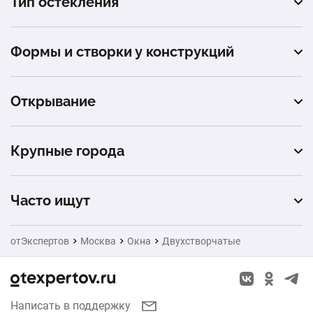
Тип остекления
Veka
коттедж
тёплое остекление
Alutech
Формы и створки у конструкций
дача
Provedal
одностворчатые
офис
Открывание
трехстворчатые
торговый центр
глухое
на 4 и более створок
Крупные города
магазин
распашное (поворотное)
Санкт-Петербург
баня
откидное
Часто ищут
Новосибирск
беседка
Ворота
отЭкспертов
Москва
Окна
Двухстворчатые
Казань
веранда
Натяжные потолки
Красноярск
терраса
Заборы
Написать в поддержку
Нижний Новгород