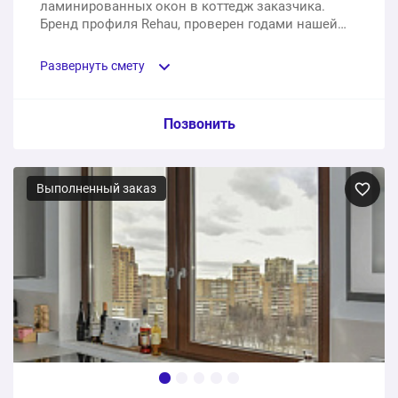
ламинированных окон в коттедж заказчика.
Бренд профиля Rehau, проверен годами нашей
практики.
Развернуть смету
Пункт сметы / Ед. изм. / Цена
Позвонить
Ламинированные ПВХ окна с установкой под ключ
Выполненный заказ
10 шт.
957310 ₽
957310 ₽
Общая стоимость: