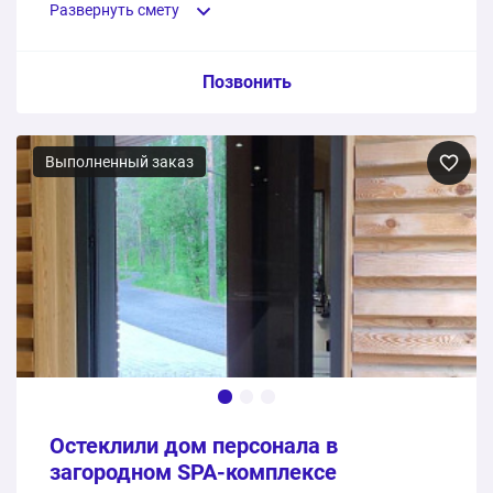
Развернуть смету
Пункт сметы / Ед. изм. / Цена
Позвонить
Деревянные окна из дуба
Выполненный заказ
3 шт.
142000 ₽
Монтаж
1 шт.
0 ₽
142000 ₽
Общая стоимость:
Остеклили дом персонала в
загородном SPA-комплексе