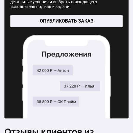
детальные условия и выбрать подходящего
Двухстворчатое окно с балконной дверью. С
исполнителя под ваши задачи.
установкой. Окно: 1400 х 1400 мм. Дверь: 700 х 2160
мм. Профиль: Veka. Стеклопакет: двухкамерный.
ОПУБЛИКОВАТЬ ЗАКАЗ
Материал: ПВХ.
1 шт.
от 18 605 ₽
Двухстворчатое алюминиевое окно Alumark S50,
1300х1400 мм, двухкамерный стеклопакет
1 шт.
от 25 592 ₽
Алюминиевое окно из профиля Provedal P400,
1300х1400 мм, двухкамерный стеклопакет
1 шт.
от 23 000 ₽
Отзывы клиентов из