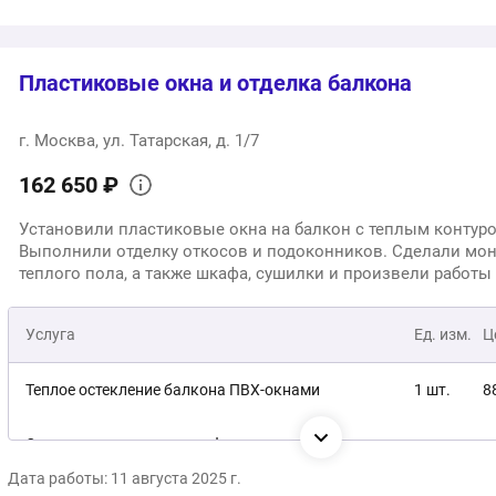
Пластиковые окна и отделка балкона
г. Москва, ул. Татарская, д. 1/7
162 650 ₽
Установили пластиковые окна на балкон с теплым контур
Выполнили отделку откосов и подоконников. Сделали мо
теплого пола, а также шкафа, сушилки и произвели работы
электрике.
Услуга
Ед. изм.
Ц
Теплое остекление балкона ПВХ-окнами
1 шт.
8
Отделка под ключ со шкафом, теплым полом,
1 шт.
7
откосами, подоконниками, сушилкой, электрикой
Дата работы: 11 августа 2025 г.