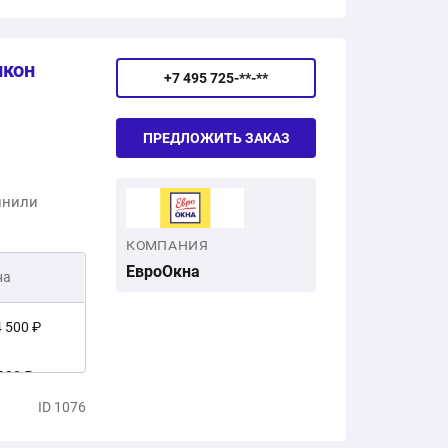
62 650 ₽
лкон
+7 495 725-**-**
ПРЕДЛОЖИТЬ ЗАКАЗ
лнили
КОМПАНИЯ
ЕвроОкна
на
 500 ₽
900 ₽
ID 1076
4 400 ₽