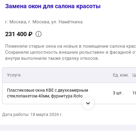
Замена окон для салона красоты
г. Москва, г. Москва, ул. Намёткина
231 400 ₽
Поменяли старые окна на новые в помещении салона крас
Сохранили целостность внешних рольставен и фасадной о
внутри выполнили также отделку откосов.
Услуга
Ед. изм.
Ц
Пластиковые окна KBE с двухкамерным
3 шт.
1
стеклопакетом 40мм, фурнитура Roto
Входная группа на базе профиля KBE, с
1 шт.
8
Дата работы: 18 марта 2026 г.
усиленными петлями
Монтаж под ключ, включая внутреннее
1 услуга
4